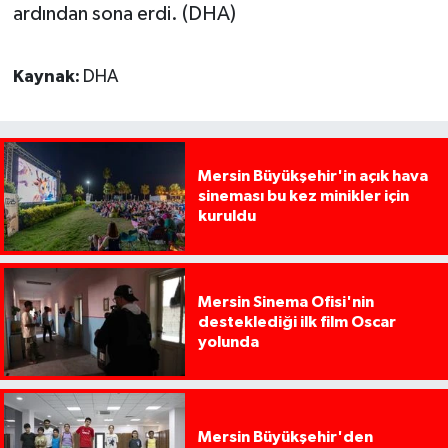
ardından sona erdi. (DHA)
Kaynak:
DHA
Mersin Büyükşehir'in açık hava
sineması bu kez minikler için
kuruldu
Mersin Sinema Ofisi'nin
desteklediği ilk film Oscar
yolunda
Mersin Büyükşehir'den