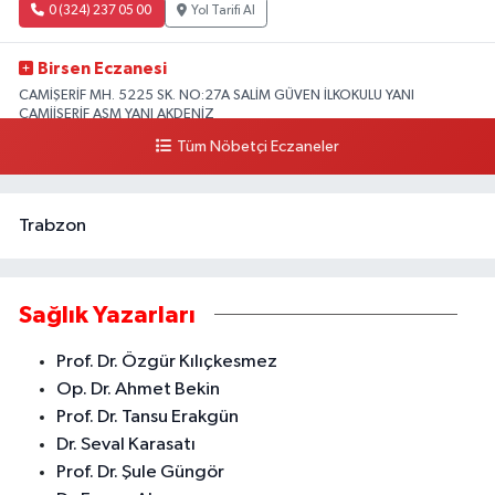
0 (324) 237 05 00
Yol Tarifi Al
Birsen Eczanesi
CAMİŞERİF MH. 5225 SK. NO:27A SALİM GÜVEN İLKOKULU YANI
CAMİİŞERİF ASM YANI AKDENİZ
Tüm Nöbetçi Eczaneler
0 (324) 237 41 15
Yol Tarifi Al
Trabzon
Sağlık Yazarları
Prof. Dr. Özgür Kılıçkesmez
Op. Dr. Ahmet Bekin
Prof. Dr. Tansu Erakgün
Dr. Seval Karasatı
Prof. Dr. Şule Güngör