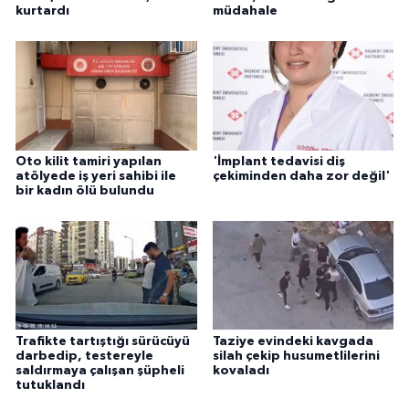
kurtardı
müdahale
Oto kilit tamiri yapılan
'İmplant tedavisi diş
atölyede iş yeri sahibi ile
çekiminden daha zor değil'
bir kadın ölü bulundu
Trafikte tartıştığı sürücüyü
Taziye evindeki kavgada
darbedip, testereyle
silah çekip husumetlilerini
saldırmaya çalışan şüpheli
kovaladı
tutuklandı