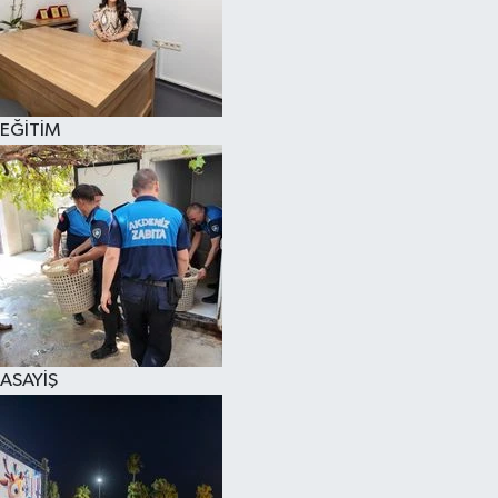
EĞİTİM
ASAYİŞ