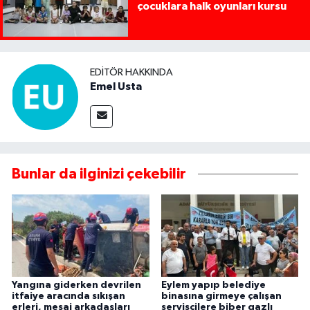
çocuklara halk oyunları kursu
EDITÖR HAKKINDA
Emel Usta
Bunlar da ilginizi çekebilir
Yangına giderken devrilen
Eylem yapıp belediye
itfaiye aracında sıkışan
binasına girmeye çalışan
erleri, mesai arkadaşları
servisçilere biber gazlı