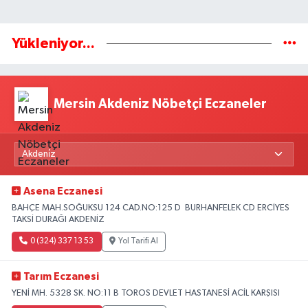
Yükleniyor...
Mersin Akdeniz Nöbetçi Eczaneler
Asena Eczanesi
BAHÇE MAH.SOĞUKSU 124 CAD.NO:125 D BURHANFELEK CD ERCİYES
TAKSİ DURAĞI AKDENİZ
0 (324) 337 13 53
Yol Tarifi Al
Tarım Eczanesi
YENİ MH. 5328 SK. NO:11 B TOROS DEVLET HASTANESİ ACİL KARŞISI