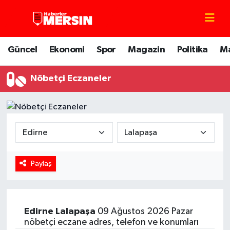
Mersin Nöbetçi Eczaneler
Güncel
Ekonomi
Spor
Magazin
Politika
M
Mersin Hava Durumu
Nöbetçi Eczaneler
Mersin Trafik Yoğunluk Haritası
Süper Lig Puan Durumu ve Fikstür
Tüm Manşetler
Paylaş
Son Dakika Haberleri
Haber Arşivi
Edirne
Lalapaşa
09 Ağustos 2026 Pazar
nöbetçi eczane adres, telefon ve konumları