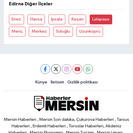
Edirne Diğer İlçeler
Enez
Havsa
İpsala
Keşan
Lalapaşa
Meriç
Merkez
Süloğlu
Uzunköprü
Künye
İletisim
Gizlilik politikası
Mersin Haberleri , Mersin Son dakika, Çukurova Haberleri , Tarsus
Haberleri , Erdemli Haberleri , Toroslar Haberleri, Akdeniz
Haberleri , Mersin Ekonomisi , Mersin Turizmi , Mersin Limanı ,