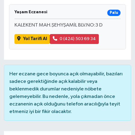
Yaşam Eczanesi
Palu
KALEKENT MAH.ŞEHYŞAMİL BLV.NO:3 D
Yol Tarifi Al
0 (424) 503 69 34
Her eczane gece boyunca açık olmayabilir, bazıları
sadece gerektiğinde açık kalabilir veya
beklenmedik durumlar nedeniyle nöbete
gelemeyebilir. Bu nedenle, yola çıkmadan önce
eczanenin açık olduğunu telefon aracılığıyla teyit
etmeniz iyi bir fikir olacaktır.