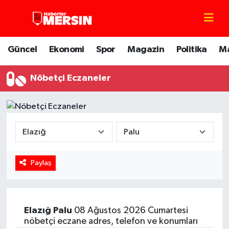
Mersin Nöbetçi Eczaneler
Güncel
Ekonomi
Spor
Magazin
Politika
M
Mersin Hava Durumu
Nöbetçi Eczaneler
Mersin Trafik Yoğunluk Haritası
Süper Lig Puan Durumu ve Fikstür
Tüm Manşetler
Paylaş
Son Dakika Haberleri
Haber Arşivi
Elazığ
Palu
08 Ağustos 2026 Cumartesi
nöbetçi eczane adres, telefon ve konumları