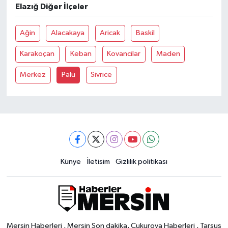
Elazığ Diğer İlçeler
Ağin
Alacakaya
Aricak
Baskil
Karakoçan
Keban
Kovancilar
Maden
Merkez
Palu
Sivrice
Künye
İletisim
Gizlilik politikası
Mersin Haberleri , Mersin Son dakika, Çukurova Haberleri , Tarsus