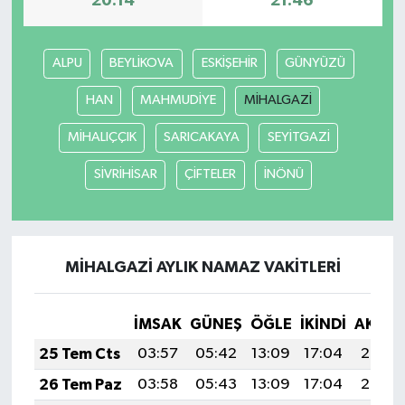
20:14
21:46
ALPU
BEYLİKOVA
ESKİŞEHİR
GÜNYÜZÜ
HAN
MAHMUDİYE
MİHALGAZİ
MİHALIÇÇIK
SARICAKAYA
SEYİTGAZİ
SİVRİHİSAR
ÇİFTELER
İNÖNÜ
MİHALGAZİ AYLIK NAMAZ VAKITLERI
İMSAK
GÜNEŞ
ÖĞLE
İKINDI
AKŞA
25 Tem Cts
03:57
05:42
13:09
17:04
20:26
26 Tem Paz
03:58
05:43
13:09
17:04
20:25