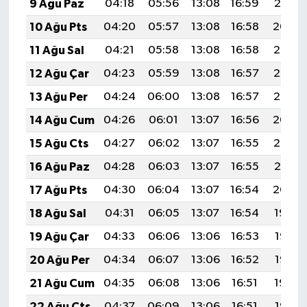
9 Ağu Paz
04:18
05:56
13:08
16:59
20:10
10 Ağu Pts
04:20
05:57
13:08
16:58
20:09
11 Ağu Sal
04:21
05:58
13:08
16:58
20:08
12 Ağu Çar
04:23
05:59
13:08
16:57
20:07
13 Ağu Per
04:24
06:00
13:08
16:57
20:05
14 Ağu Cum
04:26
06:01
13:07
16:56
20:04
15 Ağu Cts
04:27
06:02
13:07
16:55
20:03
16 Ağu Paz
04:28
06:03
13:07
16:55
20:01
17 Ağu Pts
04:30
06:04
13:07
16:54
20:00
18 Ağu Sal
04:31
06:05
13:07
16:54
19:59
19 Ağu Çar
04:33
06:06
13:06
16:53
19:57
20 Ağu Per
04:34
06:07
13:06
16:52
19:56
21 Ağu Cum
04:35
06:08
13:06
16:51
19:54
22 Ağu Cts
04:37
06:09
13:06
16:51
19:53