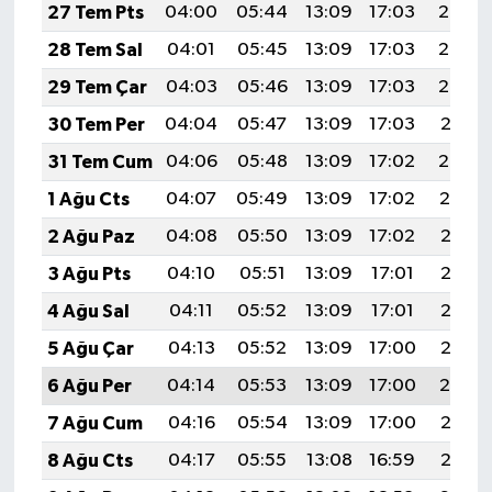
27 Tem Pts
04:00
05:44
13:09
17:03
20:24
28 Tem Sal
04:01
05:45
13:09
17:03
20:23
29 Tem Çar
04:03
05:46
13:09
17:03
20:22
30 Tem Per
04:04
05:47
13:09
17:03
20:21
31 Tem Cum
04:06
05:48
13:09
17:02
20:20
1 Ağu Cts
04:07
05:49
13:09
17:02
20:19
2 Ağu Paz
04:08
05:50
13:09
17:02
20:18
3 Ağu Pts
04:10
05:51
13:09
17:01
20:17
4 Ağu Sal
04:11
05:52
13:09
17:01
20:16
5 Ağu Çar
04:13
05:52
13:09
17:00
20:15
6 Ağu Per
04:14
05:53
13:09
17:00
20:14
7 Ağu Cum
04:16
05:54
13:09
17:00
20:13
8 Ağu Cts
04:17
05:55
13:08
16:59
20:12