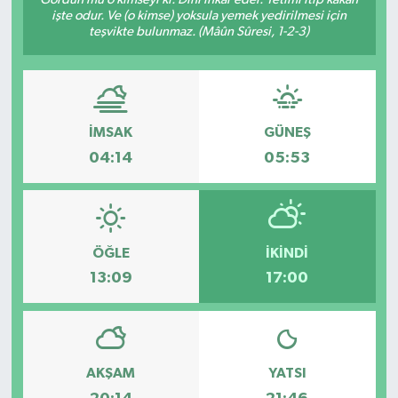
işte odur. Ve (o kimse) yoksula yemek yedirilmesi için
teşvikte bulunmaz. (Mâûn Sûresi, 1-2-3)
İMSAK
GÜNEŞ
04:14
05:53
ÖĞLE
İKINDI
13:09
17:00
AKŞAM
YATSI