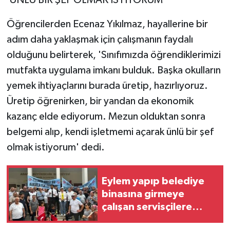
'ÜNLÜ BİR ŞEF OLMAK İSTİYORUM'
Öğrencilerden Ecenaz Yıkılmaz, hayallerine bir
adım daha yaklaşmak için çalışmanın faydalı
olduğunu belirterek, 'Sınıfımızda öğrendiklerimizi
mutfakta uygulama imkanı bulduk. Başka okulların
yemek ihtiyaçlarını burada üretip, hazırlıyoruz.
Üretip öğrenirken, bir yandan da ekonomik
kazanç elde ediyorum. Mezun olduktan sonra
belgemi alıp, kendi işletmemi açarak ünlü bir şef
olmak istiyorum' dedi.
Eylem yapıp belediye
binasına girmeye
çalışan servisçilere
biber gazlı müdahale