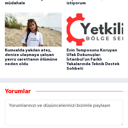
müdahale
istiyorum
Kumsalda yakılan ateş,
Evin Temposunu Koruyan
denize ulaşmaya çalışan
Ufak Dokunuşlar:
yavru carettanın ölümüne
İstanbul’un Farklı
neden oldu
Yakalarında Teknik Destek
Sohbeti
Yorumlar