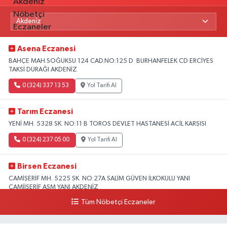
Asena Eczanesi
BAHÇE MAH.SOĞUKSU 124 CAD.NO:125 D BURHANFELEK CD ERCİYES
TAKSİ DURAĞI AKDENİZ
0 (324) 337 13 53
Yol Tarifi Al
Tarım Eczanesi
YENİ MH. 5328 SK. NO:11 B TOROS DEVLET HASTANESİ ACİL KARŞISI
0 (324) 237 05 00
Yol Tarifi Al
Birsen Eczanesi
CAMİŞERİF MH. 5225 SK. NO:27A SALİM GÜVEN İLKOKULU YANI
CAMİİŞERİF ASM YANI AKDENİZ
Tüm Nöbetçi Eczaneler
0 (324) 237 41 15
Yol Tarifi Al