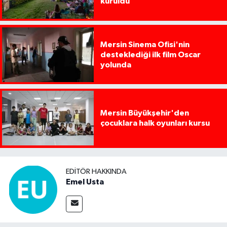
kuruldu
Mersin Sinema Ofisi'nin
desteklediği ilk film Oscar
yolunda
Mersin Büyükşehir'den
çocuklara halk oyunları kursu
EDITÖR HAKKINDA
Emel Usta