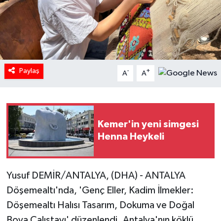
Paylaş
-
+
A
A
Kemer'in yeni simgesi
Henna Heykeli
Yusuf DEMİR/ANTALYA, (DHA) - ANTALYA
Döşemealtı'nda, 'Genç Eller, Kadim İlmekler:
Döşemealtı Halısı Tasarım, Dokuma ve Doğal
Boya Çalıştayı' düzenlendi. Antalya'nın köklü