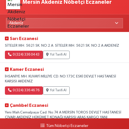
Mersin Akdeniz Nöbetçi Eczaneler
Sarı Eczanesi
SİTELER MH. 5621 SK. NO:2 A SİTELER MH. 5621 SK. NO:2 A AKDENİZ
0 (324) 336 04 43
Yol Tarifi Al
Kamer Eczanesi
İHSANİYE MH. KUVAYİ MİLLİYE CD. NO:173C ESKİ DEVLET HASTANESİ
KARŞISI AKDENİZ
0 (324) 336 46 76
Yol Tarifi Al
Çamlıbel Eczanesi
Yeni Mah.Cemalpaşa Cad. No:74 A MERSİN TOROS DEVLET HASTANESİ
CİVARI AKDENİZ HÜKÜMET KONAĞI KARŞISI ARAS KARGO YANI
Tüm Nöbetçi Eczaneler
0 (324) 237 37 99
Yol Tarifi Al