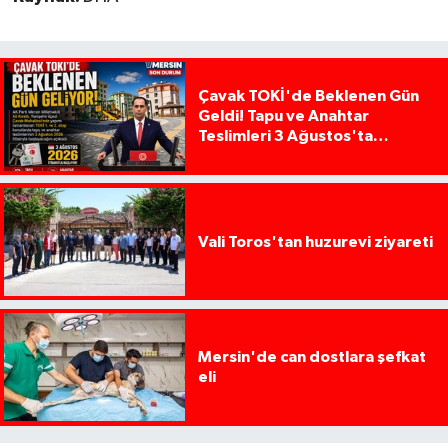
Çavak TOKİ'de Beklenen Gün
Geldi! Tapu ve Anahtar
Teslimleri 3 Ağustos'ta
Başlıyor
Vali Toros'tan huzurevi ziyareti
Mersin'de can dostlara şefkat
eli