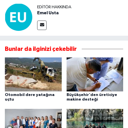
EDITÖR HAKKINDA
Emel Usta
Bunlar da ilginizi çekebilir
Otomobil dere yatağına
Büyükşehir'den üreticiye
uçtu
makine desteği