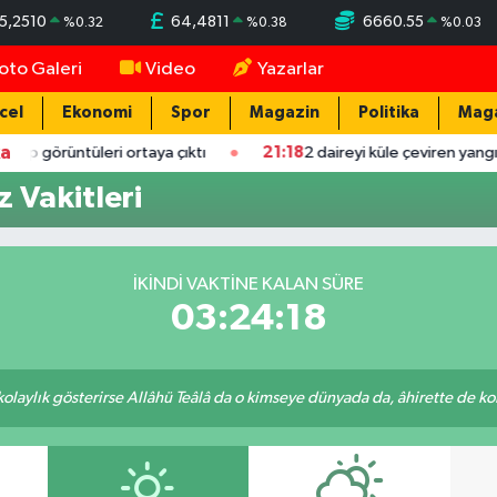
5,2510
64,4811
6660.55
%
0.32
%
0.38
%
0.03
oto Galeri
Video
Yazarlar
cel
Ekonomi
Spor
Magazin
Politika
Mag
ka
görüntüleri ortaya çıktı
21:18
2 daireyi küle çeviren yangında ma
 Vakitleri
İKINDI VAKTINE KALAN SÜRE
03:24:18
 kolaylık gösterirse Allâhü Teâlâ da o kimseye dünyada da, âhirette de kola