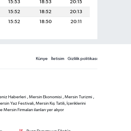
15:53
18:53
20:15
15:52
18:52
20:13
15:52
18:50
20:11
Künye
İletisim
Gizlilik politikası
eniz Haberleri , Mersin Ekonomisi , Mersin Turizmi ,
in Yaz Festivali, Mersin Kış Tatili, İçeriklerini
Mersin Firmaları ilanları yer alıyor