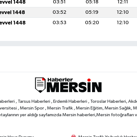
levvel 1448
03:51
05:18
12:11
levvel 1448
03:52
05:19
12:10
levvel 1448
03:53
05:20
12:10
rleri , Tarsus Haberleri , Erdemli Haberleri , Toroslar Haberleri, Akd
rsitesi , Mersin Spor , Mersin Trafik , Mersin Eğitim, Mersin Sağlık, Mers
ylarının yer aldığı sayfamızda Mersin haberleri,Mersin fotoğrafları ve 