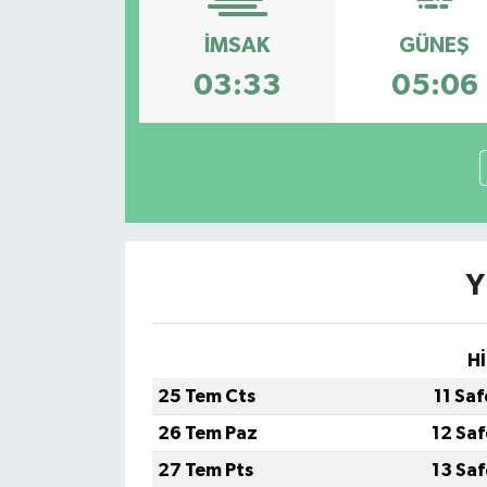
İMSAK
GÜNEŞ
03:33
05:06
Y
Hİ
25 Tem Cts
11 Sa
26 Tem Paz
12 Sa
27 Tem Pts
13 Sa