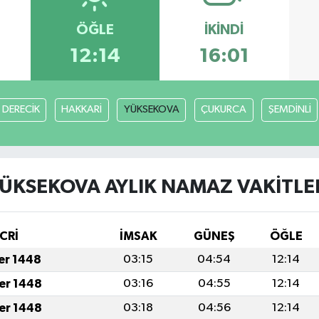
ÖĞLE
İKINDI
12:14
16:01
DERECİK
HAKKARİ
YÜKSEKOVA
ÇUKURCA
ŞEMDİNLİ
ÜKSEKOVA AYLIK NAMAZ VAKITLE
CRİ
İMSAK
GÜNEŞ
ÖĞLE
fer 1448
03:15
04:54
12:14
fer 1448
03:16
04:55
12:14
fer 1448
03:18
04:56
12:14