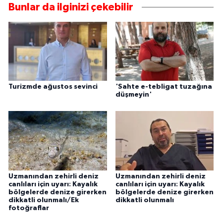
Bunlar da ilginizi çekebilir
Turizmde ağustos sevinci
'Sahte e-tebligat tuzağına
düşmeyin'
Uzmanından zehirli deniz
Uzmanından zehirli deniz
canlıları için uyarı: Kayalık
canlıları için uyarı: Kayalık
bölgelerde denize girerken
bölgelerde denize girerken
dikkatli olunmalı/Ek
dikkatli olunmalı
fotoğraflar