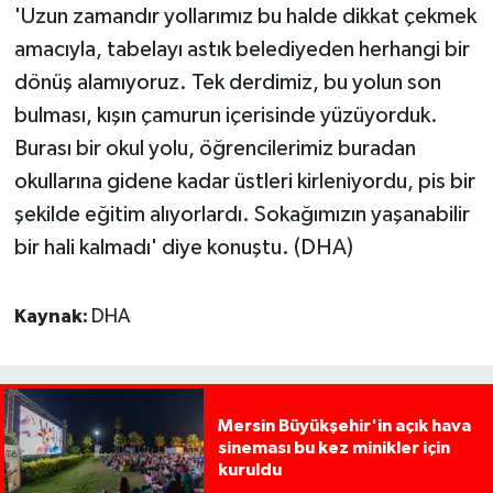
'Uzun zamandır yollarımız bu halde dikkat çekmek
amacıyla, tabelayı astık belediyeden herhangi bir
dönüş alamıyoruz. Tek derdimiz, bu yolun son
bulması, kışın çamurun içerisinde yüzüyorduk.
Burası bir okul yolu, öğrencilerimiz buradan
okullarına gidene kadar üstleri kirleniyordu, pis bir
şekilde eğitim alıyorlardı. Sokağımızın yaşanabilir
bir hali kalmadı' diye konuştu. (DHA)
Kaynak:
DHA
Mersin Büyükşehir'in açık hava
sineması bu kez minikler için
kuruldu