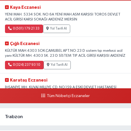
Kaya Eczanesi
YENI MAH. 5334 SOK. NO:6A YENİ MAH.ASM KARŞISI TOROS DEVLET
ACİL GİRİŞİ KARŞI SOKAĞI AKDENİZ MERSİN
0 (501) 179 21 33
Yol Tarifi Al
Çığlı Eczanesi
KÜLTÜR MAH.4303 SOK.ÇAMLIBEL APT.NO:23 D sistem tıp merkezi acil
yanı KÜLTÜR MH. 4303 SK. 23 D SİSTEM TIP ACİL GİRİŞİ KARŞISI AKDENİZ
0 (324) 237 93 10
Yol Tarifi Al
Karataş Eczanesi
İHSANİYE MH. KUVAİ MİLLİYE CD. NO.159 A ESKİ DEVLET HASTANESİ
KARŞISI AKDENİZ
Tüm Nöbetçi Eczaneler
0 (324) 336 19 52
Yol Tarifi Al
Trabzon