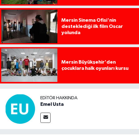
Mersin Sinema Ofisi'nin
desteklediği ilk film Oscar
yolunda
Mersin Büyükşehir'den
çocuklara halk oyunları kursu
EDITÖR HAKKINDA
Emel Usta