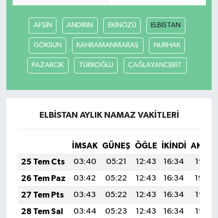
AFŞİN
ANDIRIN
EKİNÖZÜ
ELBİSTAN
GÖKSUN
KAHRAMANMARAŞ
NURHAK
PAZARCIK
TÜRKOĞLU
ÇAĞLAYANCERİT
ELBİSTAN AYLIK NAMAZ VAKITLERI
İMSAK
GÜNEŞ
ÖĞLE
İKINDI
AKŞA
25 Tem Cts
03:40
05:21
12:43
16:34
19:55
26 Tem Paz
03:42
05:22
12:43
16:34
19:54
27 Tem Pts
03:43
05:22
12:43
16:34
19:53
28 Tem Sal
03:44
05:23
12:43
16:34
19:52