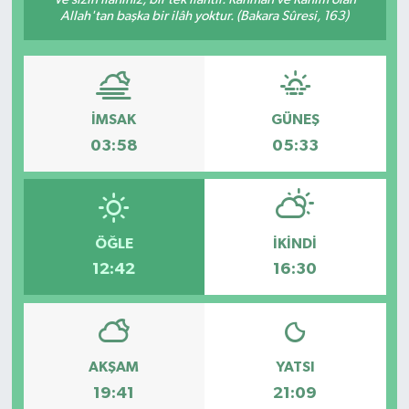
Allah'tan başka bir ilâh yoktur. (Bakara Sûresi, 163)
İMSAK
GÜNEŞ
03:58
05:33
ÖĞLE
İKINDI
12:42
16:30
AKŞAM
YATSI
19:41
21:09