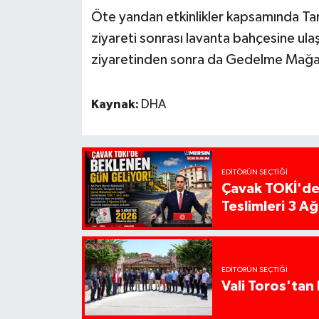
Öte yandan etkinlikler kapsamında Tari
ziyareti sonrası lavanta bahçesine ula
ziyaretinden sonra da Gedelme Mağaras
Kaynak:
DHA
EDITÖRÜN SEÇTIĞI
Çavak TOKİ'de
Teslimleri 3 A
EDITÖRÜN SEÇTIĞI
Vali Toros'tan 