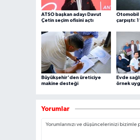
ATSO başkan adayı Davut
Otomobil i
Çetin seçim ofisini açtı
çarpıştı: 1
Büyükşehir'den üreticiye
Evde sağl
makine desteği
örnek uy
Yorumlar