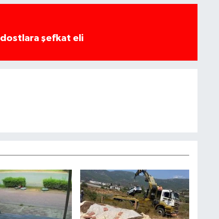
dostlara şefkat eli