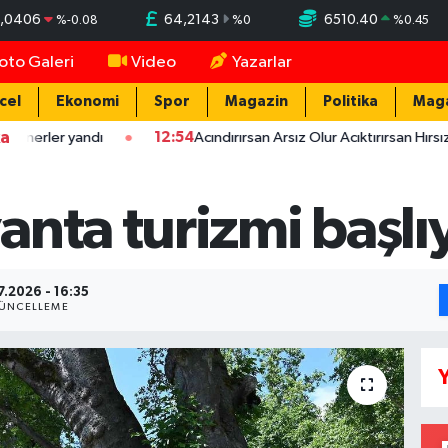
,0406
64,2143
6510.40
%
-0.08
%
0
%
0.45
oto Galeri
Video
Yazarlar
cel
Ekonomi
Spor
Magazin
Politika
Mag
ka
yandı
12:54
Acındırırsan Arsız Olur Acıktırırsan Hırsız Olur - At
nta turizmi başlı
7.2026 - 16:35
ÜNCELLEME
Y