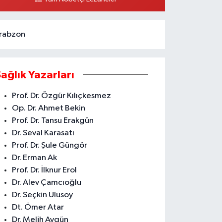
ARŞISI ARAS KARGO YANI
0 (324) 237 37 99
Yol Tarifi Al
rabzon
Sağlık Yazarları
Prof. Dr. Özgür Kılıçkesmez
Op. Dr. Ahmet Bekin
Prof. Dr. Tansu Erakgün
Dr. Seval Karasatı
Prof. Dr. Şule Güngör
Dr. Erman Ak
Prof. Dr. İlknur Erol
Dr. Alev Çamcıoğlu
Dr. Seçkin Ulusoy
Dt. Ömer Atar
Dr. Melih Aygün