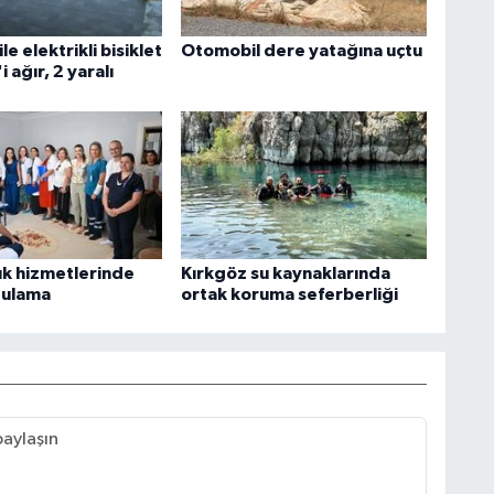
le elektrikli bisiklet
Otomobil dere yatağına uçtu
'i ağır, 2 yaralı
ık hizmetlerinde
Kırkgöz su kaynaklarında
gulama
ortak koruma seferberliği