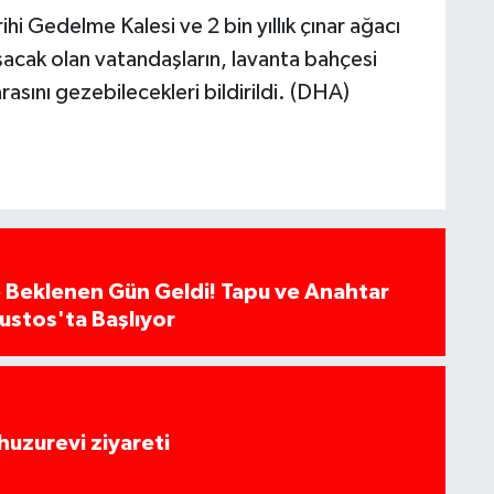
hi Gedelme Kalesi ve 2 bin yıllık çınar ağacı
şacak olan vatandaşların, lavanta bahçesi
ını gezebilecekleri bildirildi. (DHA)
 Beklenen Gün Geldi! Tapu ve Anahtar
ğustos'ta Başlıyor
huzurevi ziyareti