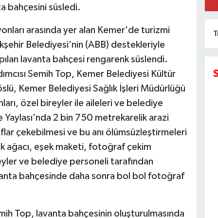
K
ta bahçesini süsledi.
yonları arasında yer alan Kemer'de turizmi
T
şehir Belediyesi'nin (ABB) destekleriyle
pılan lavanta bahçesi rengarenk süslendi.
dımcısı Semih Top, Kemer Belediyesi Kültür
slü, Kemer Belediyesi Sağlık İşleri Müdürlüğü
rı, özel bireyler ile aileleri ve belediye
e Yaylası'nda 2 bin 750 metrekarelik arazi
aflar çekebilmesi ve bu anı ölümsüzleştirmeleri
lek ağacı, eşek maketi, fotoğraf çekim
reyler ve belediye personeli tarafından
avanta bahçesinde daha sonra bol bol fotoğraf
ih Top, lavanta bahçesinin oluşturulmasında