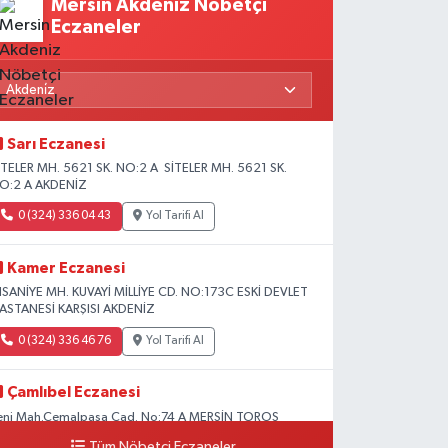
Mersin Akdeniz Nöbetçi
Eczaneler
Sarı Eczanesi
İTELER MH. 5621 SK. NO:2 A SİTELER MH. 5621 SK.
O:2 A AKDENİZ
0 (324) 336 04 43
Yol Tarifi Al
Kamer Eczanesi
HSANİYE MH. KUVAYİ MİLLİYE CD. NO:173C ESKİ DEVLET
ASTANESİ KARŞISI AKDENİZ
0 (324) 336 46 76
Yol Tarifi Al
Çamlıbel Eczanesi
eni Mah.Cemalpaşa Cad. No:74 A MERSİN TOROS
EVLET HASTANESİ CİVARI AKDENİZ HÜKÜMET KONAĞI
Tüm Nöbetçi Eczaneler