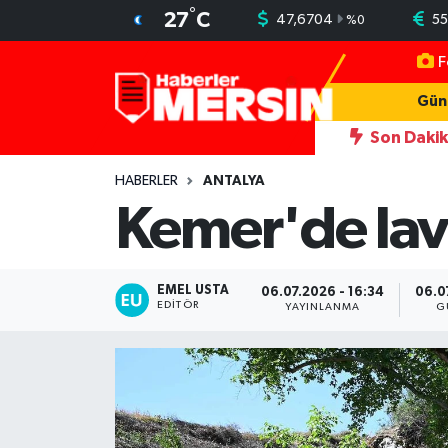
°
27
C
47,6704
55
%
0
F
Mersin Nöbetçi Eczaneler
Gün
Mersin Hava Durumu
Son Daki
eni simgesi Henna Heykeli
13:06
İşçilerin kaldığı konteynerler 
Mersin Trafik Yoğunluk Haritası
HABERLER
ANTALYA
Kemer'de lava
Süper Lig Puan Durumu ve Fikstür
Tüm Manşetler
EMEL USTA
06.07.2026 - 16:34
06.0
EDITÖR
YAYINLANMA
G
Son Dakika Haberleri
Haber Arşivi