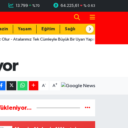
13.799
64.225,61
%
70
%
-0.63
azin
Yaşam
Eğitim
Sağlık
Teknoloji
alarımız Tek Cümleyle Büyük Bir Uyarı Yapmış
12:19
Muratpaşa'nın
yor
-
+
A
A
ükleniyor...