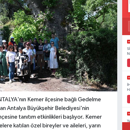
S
N
İ
H
LYA'nın Kemer ilçesine bağlı Gedelme
an Antalya Büyükşehir Belediyesi'nin
çesine tanıtım etkinlikleri başlıyor. Kemer
Y
ere katılan özel bireyler ve aileleri, yarın
D