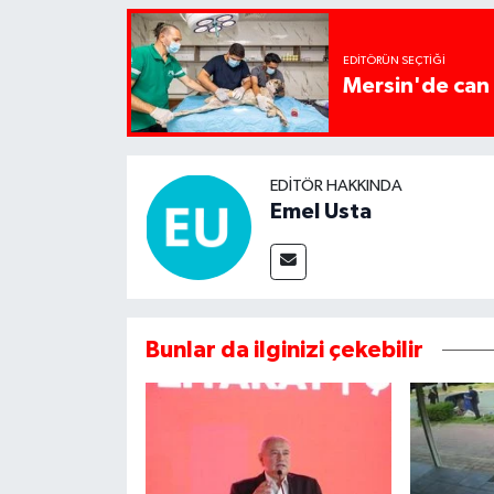
EDITÖRÜN SEÇTIĞI
Mersin'de can 
EDITÖR HAKKINDA
Emel Usta
Bunlar da ilginizi çekebilir