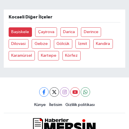
Kocaeli Diğer İlçeler
Başiskele
Çayirova
Darica
Derince
Dilovasi
Gebze
Gölcük
İzmit
Kandira
Karamürsel
Kartepe
Körfez
Künye
İletisim
Gizlilik politikası