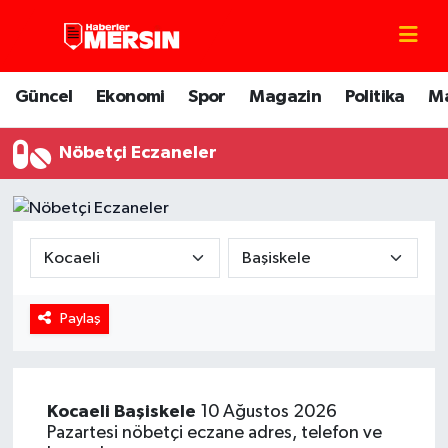
Mersin Nöbetçi Eczaneler
Güncel
Ekonomi
Spor
Magazin
Politika
M
Mersin Hava Durumu
Nöbetçi Eczaneler
Mersin Trafik Yoğunluk Haritası
Süper Lig Puan Durumu ve Fikstür
Tüm Manşetler
Paylaş
Son Dakika Haberleri
Haber Arşivi
Kocaeli
Başiskele
10 Ağustos 2026
Pazartesi nöbetçi eczane adres, telefon ve