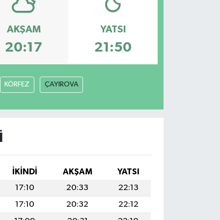
AKŞAM
YATSI
20:17
21:50
KÖRFEZ
ÇAYIROVA
I
İKINDI
AKŞAM
YATSI
17:10
20:33
22:13
17:10
20:32
22:12