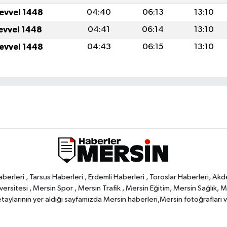
levvel 1448
04:40
06:13
13:10
levvel 1448
04:41
06:14
13:10
levvel 1448
04:43
06:15
13:10
rleri , Tarsus Haberleri , Erdemli Haberleri , Toroslar Haberleri, Akd
rsitesi , Mersin Spor , Mersin Trafik , Mersin Eğitim, Mersin Sağlık, Mers
ylarının yer aldığı sayfamızda Mersin haberleri,Mersin fotoğrafları ve 