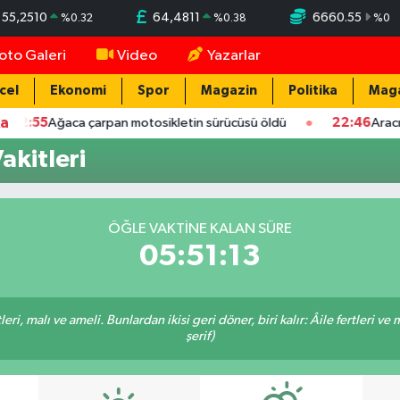
55,2510
64,4811
6660.55
%
0.32
%
0.38
%
0
oto Galeri
Video
Yazarlar
cel
Ekonomi
Spor
Magazin
Politika
Mag
ka
55
Ağaca çarpan motosikletin sürücüsü öldü
22:46
Aracın camın
akitleri
ÖĞLE VAKTINE KALAN SÜRE
05:51:13
ri, malı ve ameli. Bunlardan ikisi geri döner, biri kalır: Âile fertleri ve 
şerif)