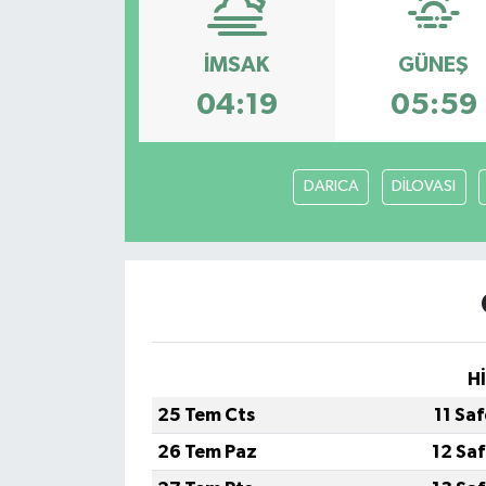
İMSAK
GÜNEŞ
04:19
05:59
DARICA
DİLOVASI
H
25 Tem Cts
11 Sa
26 Tem Paz
12 Sa