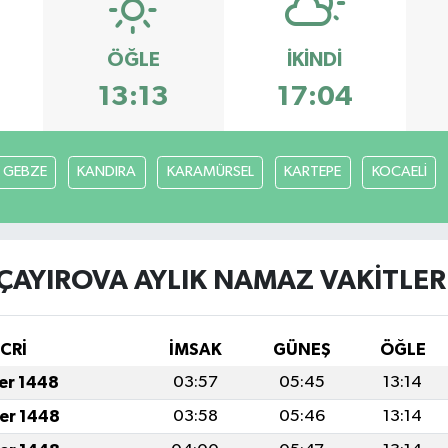
ÖĞLE
İKINDI
13:13
17:04
GEBZE
KANDIRA
KARAMÜRSEL
KARTEPE
KOCAELİ
ÇAYIROVA AYLIK NAMAZ VAKITLER
İCRİ
İMSAK
GÜNEŞ
ÖĞLE
fer 1448
03:57
05:45
13:14
fer 1448
03:58
05:46
13:14