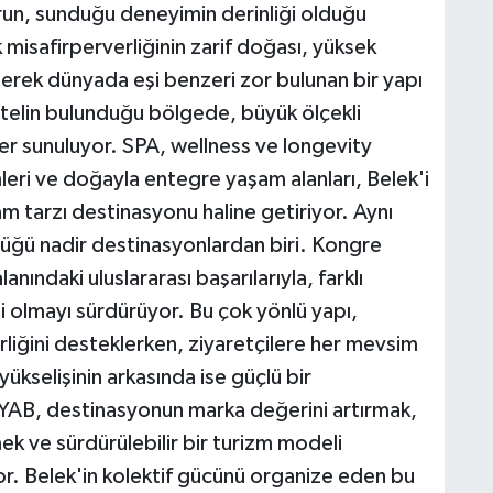
urun, sunduğu deneyimin derinliği olduğu
k misafirperverliğinin zarif doğası, yüksek
eşerek dünyada eşi benzeri zor bulunan bir yapı
 otelin bulunduğu bölgede, büyük ölçekli
ler sunuluyor. SPA, wellness ve longevity
eri ve doğayla entegre yaşam alanları, Belek'i
şam tarzı destinasyonu haline getiriyor. Aynı
düğü nadir destinasyonlardan biri. Kongre
lanındaki uluslararası başarılarıyla, farklı
 olmayı sürdürüyor. Bu çok yönlü yapı,
liğini desteklerken, ziyaretçilere her mevsim
yükselişinin arkasında ise güçlü bir
YAB, destinasyonun marka değerini artırmak,
k ve sürdürülebilir bir turizm modeli
yor. Belek'in kolektif gücünü organize eden bu