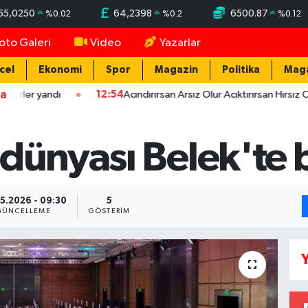
55,0250
64,2398
6500.87
%
0.02
%
0.2
%
0.12
oto Galeri
Video
Yazarlar
cel
Ekonomi
Spor
Magazin
Politika
Mag
ka
dı
12:54
Acındırırsan Arsız Olur Acıktırırsan Hırsız Olur - Atala
 dünyası Belek'te 
5.2026 - 09:30
5
GÜNCELLEME
GÖSTERIM
Y