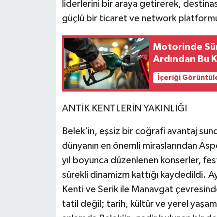
liderlerini bir araya getirerek, destin
güçlü bir ticaret ve network platformu
Motorinde Sür
Ardından Bu K
İçeriği Görüntül
ANTİK KENTLERİN YAKINLIĞI
Belek'in, eşsiz bir coğrafi avantaj su
dünyanın en önemli miraslarından Aspe
yıl boyunca düzenlenen konserler, festi
sürekli dinamizm kattığı kaydedildi. Ay
Kenti ve Serik ile Manavgat çevresindek
tatil değil; tarih, kültür ve yerel yaşa