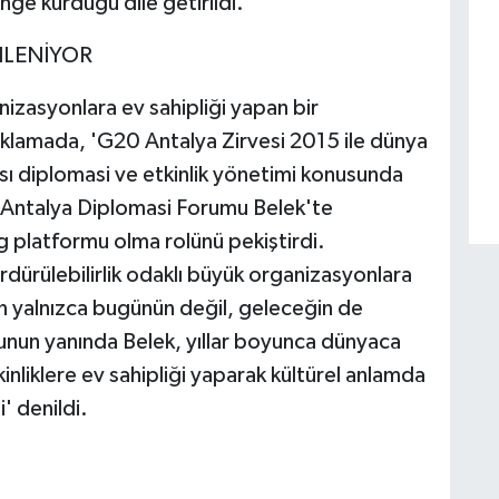
nge kurduğu dile getirildi.
LENİYOR
izasyonlara ev sahipliği yapan bir
klamada, 'G20 Antalya Zirvesi 2015 ile dünya
rası diplomasi ve etkinlik yönetimi konusunda
da Antalya Diplomasi Forumu Belek'te
 platformu olma rolünü pekiştirdi.
rülebilirlik odaklı büyük organizasyonlara
in yalnızca bugünün değil, geleceğin de
nun yanında Belek, yıllar boyunca dünyaca
kinliklere ev sahipliği yaparak kültürel anlamda
' denildi.