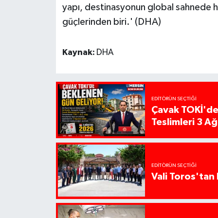
yapı, destinasyonun global sahnede hak
güçlerinden biri.' (DHA)
Kaynak:
DHA
EDITÖRÜN SEÇTIĞI
Çavak TOKİ'de
Teslimleri 3 A
EDITÖRÜN SEÇTIĞI
Vali Toros'tan 