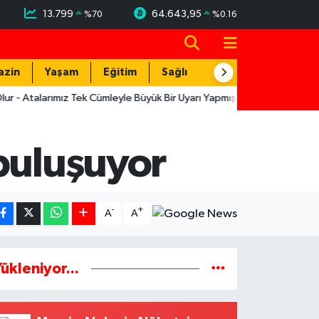
13.799
64.643,95
%
70
%
0.16
azin
Yaşam
Eğitim
Sağlık
Teknoloji
rımız Tek Cümleyle Büyük Bir Uyarı Yapmış
12:19
Muratpaşa'nın LG
buluşuyor
-
+
A
A
ükleniyor...