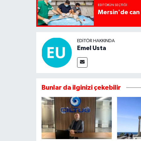
EDITÖRÜN SEÇTIĞI
Mersin'de can 
EDITÖR HAKKINDA
Emel Usta
Bunlar da ilginizi çekebilir