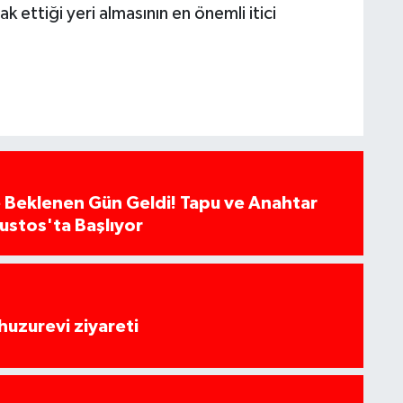
 ettiği yeri almasının en önemli itici
 Beklenen Gün Geldi! Tapu ve Anahtar
ğustos'ta Başlıyor
huzurevi ziyareti