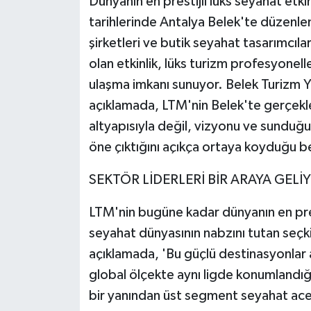
Dünyanın en prestijli lüks seyahat etkin
tarihlerinde Antalya Belek'te düzenlenec
şirketleri ve butik seyahat tasarımcılar
olan etkinlik, lüks turizm profesyonelle
ulaşma imkanı sunuyor. Belek Turizm Ya
açıklamada, LTM'nin Belek'te gerçekle
altyapısıyla değil, vizyonu ve sunduğ
öne çıktığını açıkça ortaya koyduğu bel
SEKTÖR LİDERLERİ BİR ARAYA GELİ
LTM'nin bugüne kadar dünyanın en pres
seyahat dünyasının nabzını tutan seçkin
açıklamada, 'Bu güçlü destinasyonlar a
global ölçekte aynı ligde konumlandığ
bir yanından üst segment seyahat acen