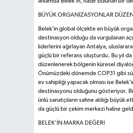
anlamda Belek'in, nadir bulunan bir de
BÜYÜK ORGANİZASYONLAR DÜZEN
Belek'in global ölçekte en büyük organ
destinasyon olduğu da vurgulanan açı
liderlerini ağırlayan Antalya, uluslara
güçlü bir referans oluşturdu. Bu yıl 
düzenlenerek bölgenin küresel diyalog
Önümüzdeki dönemde COP31 gibi sürdü
ev sahipliği yapacak olması ise Belek'
destinasyonu olduğunu gösteriyor. Bu
ünlü sanatçıların sahne aldığı büyük et
da güçlü bir çekim merkezi haline geldi
BELEK'İN MARKA DEĞERİ