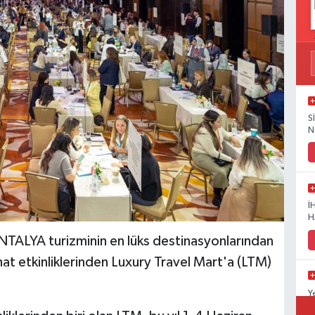
S
N
İ
H
LYA turizminin en lüks destinasyonlarından
at etkinliklerinden Luxury Travel Mart'a (LTM)
Y
D