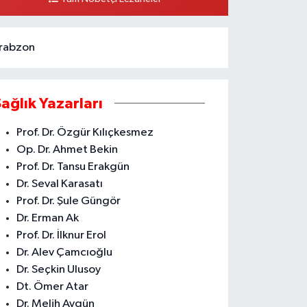
ARŞISI ARAS KARGO YANI
0 (324) 237 37 99
Yol Tarifi Al
rabzon
Sağlık Yazarları
Prof. Dr. Özgür Kılıçkesmez
Op. Dr. Ahmet Bekin
Prof. Dr. Tansu Erakgün
Dr. Seval Karasatı
Prof. Dr. Şule Güngör
Dr. Erman Ak
Prof. Dr. İlknur Erol
Dr. Alev Çamcıoğlu
Dr. Seçkin Ulusoy
Dt. Ömer Atar
Dr. Melih Aygün