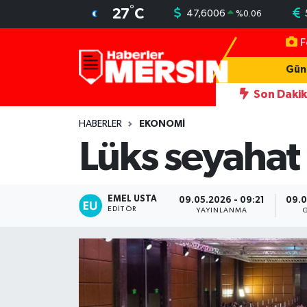
°
27
C
47,6006
%
0.06
F
Mersin Nöbetçi Eczaneler
Gün
Mersin Hava Durumu
Son Daki
 simgesi Henna Heykeli
13:06
İşçilerin kaldığı konteynerler yan
Mersin Trafik Yoğunluk Haritası
HABERLER
EKONOMİ
Lüks seyahat
Süper Lig Puan Durumu ve Fikstür
Tüm Manşetler
EMEL USTA
09.05.2026 - 09:21
09.0
EDITÖR
YAYINLANMA
Son Dakika Haberleri
Haber Arşivi