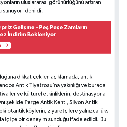
asyonların uluslararası görünürlüğünü artıran
 sunuyor' denildi.
priz Gelişme - Peş Peşe Zamların
ez İndirim Bekleniyor
e
nduğuna dikkat çekilen açıklamada, antik
ndos Antik Tiyatrosu'na yakınlığı ve burada
valler ve kültürel etkinliklerin, destinasyona
nı şekilde Perge Antik Kenti, Silyon Antik
i otantik köylerin, ziyaretçilere yalnızca lüks
mla iç içe bir deneyim sunduğu ifade edildi. Bu