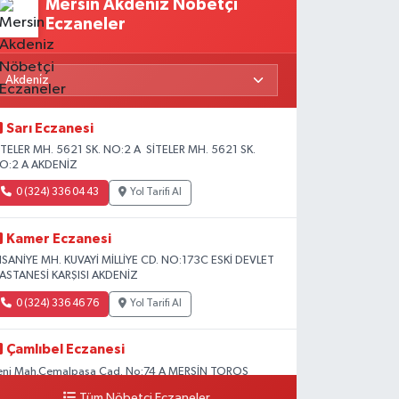
Mersin Akdeniz Nöbetçi
Eczaneler
Sarı Eczanesi
İTELER MH. 5621 SK. NO:2 A SİTELER MH. 5621 SK.
O:2 A AKDENİZ
0 (324) 336 04 43
Yol Tarifi Al
Kamer Eczanesi
HSANİYE MH. KUVAYİ MİLLİYE CD. NO:173C ESKİ DEVLET
ASTANESİ KARŞISI AKDENİZ
0 (324) 336 46 76
Yol Tarifi Al
Çamlıbel Eczanesi
eni Mah.Cemalpaşa Cad. No:74 A MERSİN TOROS
EVLET HASTANESİ CİVARI AKDENİZ HÜKÜMET KONAĞI
Tüm Nöbetçi Eczaneler