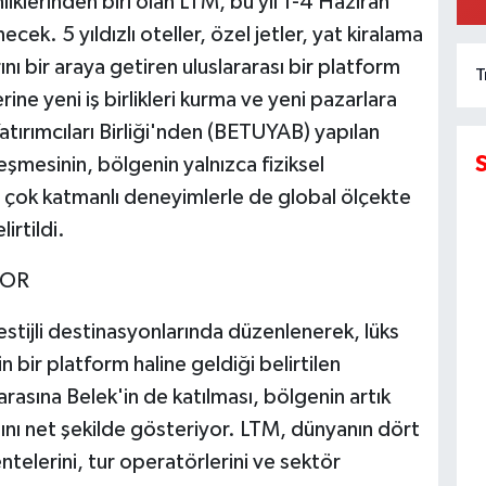
liklerinden biri olan LTM, bu yıl 1-4 Haziran
K
ek. 5 yıldızlı oteller, özel jetler, yat kiralama
ını bir araya getiren uluslararası bir platform
T
rine yeni iş birlikleri kurma ve yeni pazarlara
tırımcıları Birliği'nden (BETUYAB) yapılan
şmesinin, bölgenin yalnızca fiziksel
u çok katmanlı deneyimlerle de global ölçekte
irtildi.
YOR
tijli destinasyonlarında düzenlenerek, lüks
 bir platform haline geldiği belirtilen
rasına Belek'in de katılması, bölgenin artık
ını net şekilde gösteriyor. LTM, dünyanın dört
telerini, tur operatörlerini ve sektör