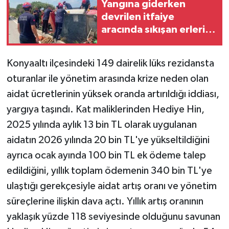
Yangına giderken
devrilen itfaiye
aracında sıkışan erleri,
mesai arkadaşları
kurtardı
Konyaaltı ilçesindeki 149 dairelik lüks rezidansta
oturanlar ile yönetim arasında krize neden olan
aidat ücretlerinin yüksek oranda artırıldığı iddiası,
yargıya taşındı. Kat maliklerinden Hediye Hin,
2025 yılında aylık 13 bin TL olarak uygulanan
aidatın 2026 yılında 20 bin TL'ye yükseltildiğini
ayrıca ocak ayında 100 bin TL ek ödeme talep
edildiğini, yıllık toplam ödemenin 340 bin TL'ye
ulaştığı gerekçesiyle aidat artış oranı ve yönetim
süreçlerine ilişkin dava açtı. Yıllık artış oranının
yaklaşık yüzde 118 seviyesinde olduğunu savunan