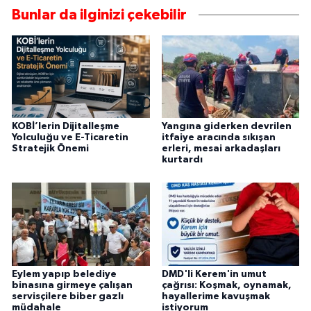
Bunlar da ilginizi çekebilir
KOBİ’lerin Dijitalleşme
Yangına giderken devrilen
Yolculuğu ve E-Ticaretin
itfaiye aracında sıkışan
Stratejik Önemi
erleri, mesai arkadaşları
kurtardı
Eylem yapıp belediye
DMD'li Kerem'in umut
binasına girmeye çalışan
çağrısı: Koşmak, oynamak,
servisçilere biber gazlı
hayallerime kavuşmak
müdahale
istiyorum