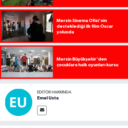
Mersin Sinema Ofisi'nin
desteklediği ilk film Oscar
yolunda
Mersin Büyükşehir'den
çocuklara halk oyunları kursu
EDITÖR HAKKINDA
Emel Usta