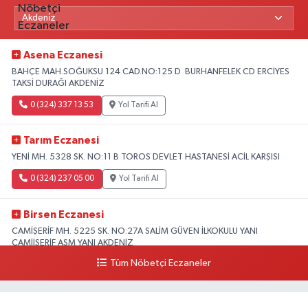
Asena Eczanesi
BAHÇE MAH.SOĞUKSU 124 CAD.NO:125 D BURHANFELEK CD ERCİYES
TAKSİ DURAĞI AKDENİZ
0 (324) 337 13 53
Yol Tarifi Al
Tarım Eczanesi
YENİ MH. 5328 SK. NO:11 B TOROS DEVLET HASTANESİ ACİL KARŞISI
0 (324) 237 05 00
Yol Tarifi Al
Birsen Eczanesi
CAMİŞERİF MH. 5225 SK. NO:27A SALİM GÜVEN İLKOKULU YANI
CAMİİŞERİF ASM YANI AKDENİZ
Tüm Nöbetçi Eczaneler
0 (324) 237 41 15
Yol Tarifi Al