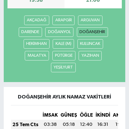
19:38
21:06
AKÇADAĞ
ARAPGİR
ARGUVAN
DARENDE
DOĞANYOL
DOĞANŞEHİR
HEKİMHAN
KALE (M)
KULUNCAK
MALATYA
PÜTÜRGE
YAZIHAN
YEŞİLYURT
DOĞANŞEHİR AYLIK NAMAZ VAKITLERI
İMSAK
GÜNEŞ
ÖĞLE
İKINDI
AKŞA
25 Tem Cts
03:38
05:18
12:40
16:31
19:52