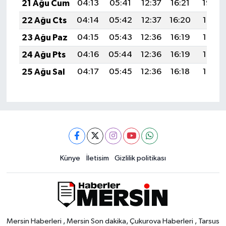
21 Ağu Cum
04:13
05:41
12:37
16:21
19:22
22 Ağu Cts
04:14
05:42
12:37
16:20
19:21
23 Ağu Paz
04:15
05:43
12:36
16:19
19:19
24 Ağu Pts
04:16
05:44
12:36
16:19
19:18
25 Ağu Sal
04:17
05:45
12:36
16:18
19:17
Künye
İletisim
Gizlilik politikası
Mersin Haberleri , Mersin Son dakika, Çukurova Haberleri , Tarsus