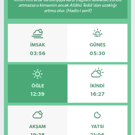
artmazsa o kimsenin ancak Allâhü Teâlâ'dan uzaklığı
artmış olur. (Hadis-i şerif)
İMSAK
GÜNEŞ
03:56
05:30
ÖĞLE
İKINDI
12:39
16:27
AKŞAM
YATSI