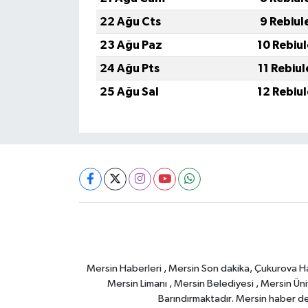
22 Ağu Cts
9 Rebiul
23 Ağu Paz
10 Rebiu
24 Ağu Pts
11 Rebiu
25 Ağu Sal
12 Rebiu
Mersin Haberleri , Mersin Son dakika, Çukurova Habe
Mersin Limanı , Mersin Belediyesi , Mersin Ünive
Barındırmaktadır. Mersin haber deta