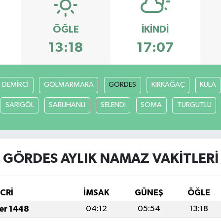
ÖĞLE
İKINDI
13:18
17:07
DEMİRCİ
GÖLMARMARA
GÖRDES
KIRKAĞAÇ
KULA
SARIGÖL
SARUHANLI
SELENDİ
SOMA
TURGUTLU
GÖRDES AYLIK NAMAZ VAKITLERI
İCRİ
İMSAK
GÜNEŞ
ÖĞLE
fer 1448
04:12
05:54
13:18