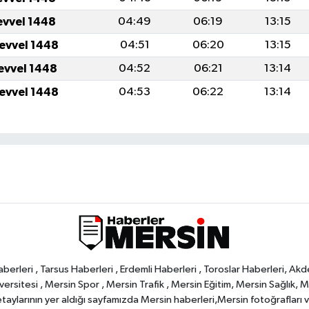
evvel 1448
04:49
06:19
13:15
levvel 1448
04:51
06:20
13:15
levvel 1448
04:52
06:21
13:14
levvel 1448
04:53
06:22
13:14
rleri , Tarsus Haberleri , Erdemli Haberleri , Toroslar Haberleri, Akd
rsitesi , Mersin Spor , Mersin Trafik , Mersin Eğitim, Mersin Sağlık, Mers
ylarının yer aldığı sayfamızda Mersin haberleri,Mersin fotoğrafları ve 