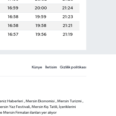
16:59
20:00
21:24
16:58
19:59
21:23
16:58
19:58
21:21
16:57
19:56
21:19
Künye
İletisim
Gizlilik politikası
eniz Haberleri , Mersin Ekonomisi , Mersin Turizmi ,
in Yaz Festivali, Mersin Kış Tatili, İçeriklerini
Mersin Firmaları ilanları yer alıyor