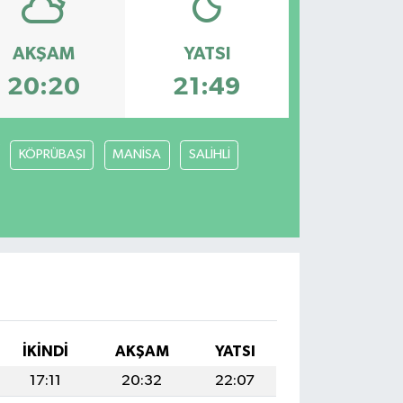
AKŞAM
YATSI
20:20
21:49
KÖPRÜBAŞI
MANİSA
SALİHLİ
İKINDI
AKŞAM
YATSI
17:11
20:32
22:07