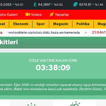
55,0265
64,1897
6574.81
%
0.01
%
0.02
%
1.44
oto Galeri
Video
Yazarlar
cel
Ekonomi
Spor
Magazin
Politika
Mag
ka
n motosikletin sürücüsü öldü; kaza anı kamerada
21:04
ATSO baş
itleri
ÖĞLE VAKTINE KALAN SÜRE
03:38:09
ermiştir. Eğer Allâh'ın verdiği nimetleri sayacak olsanız sayıp bitiremez
ok zâlim, (Rabb'inin nimetlerine karşı) çok nankördür. (İbrâhîm Sûresi, 3