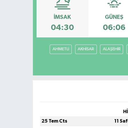
İMSAK
GÜNEŞ
04:30
06:06
AHMETLİ
AKHİSAR
ALAŞEHİR
H
25 Tem Cts
11 Sa