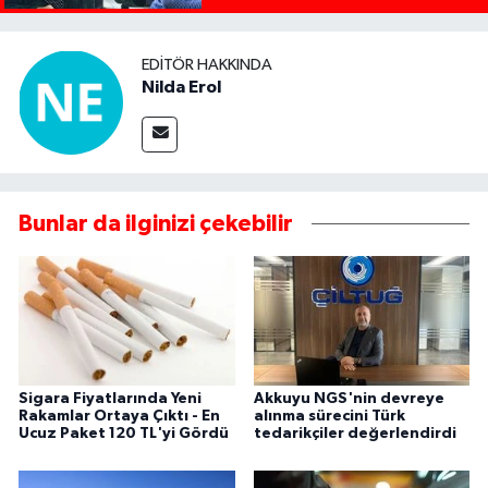
EDITÖR HAKKINDA
Nilda Erol
Bunlar da ilginizi çekebilir
Sigara Fiyatlarında Yeni
Akkuyu NGS'nin devreye
Rakamlar Ortaya Çıktı - En
alınma sürecini Türk
Ucuz Paket 120 TL'yi Gördü
tedarikçiler değerlendirdi