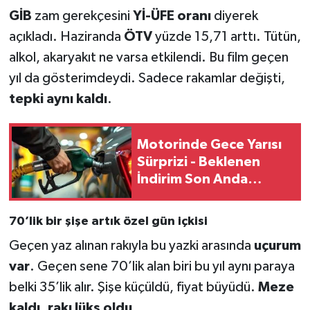
GİB
zam gerekçesini
Yİ-ÜFE oranı
diyerek
açıkladı. Haziranda
ÖTV
yüzde 15,71 arttı. Tütün,
alkol, akaryakıt ne varsa etkilendi. Bu film geçen
yıl da gösterimdeydi. Sadece rakamlar değişti,
tepki aynı kaldı
.
Motorinde Gece Yarısı
Sürprizi - Beklenen
İndirim Son Anda
Değişti
70’lik bir şişe artık özel gün içkisi
Geçen yaz alınan rakıyla bu yazki arasında
uçurum
var
. Geçen sene 70’lik alan biri bu yıl aynı paraya
belki 35’lik alır. Şişe küçüldü, fiyat büyüdü.
Meze
kaldı, rakı lüks oldu
.