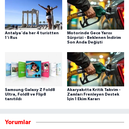
Antalya'da her 4 turistten
Motorinde Gece Yarısı
1'i Rus
Sürprizi - Beklenen İndirim
Son Anda Değişti
Samsung Galaxy Z Fold8
Akaryakıtta Kritik Takvim -
Ultra, Fold8 ve Flip8
Zamları Frenleyen Destek
tanıtıldı
İçin 1 Ekim Kararı
Yorumlar