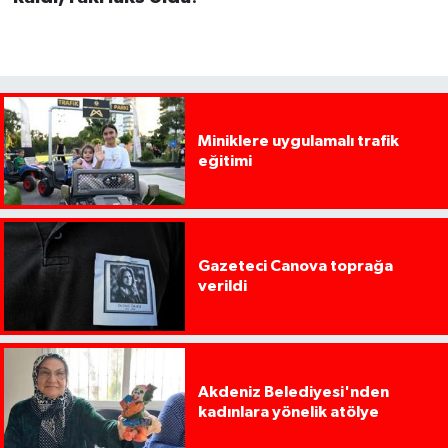
Miniklere uygulamalı trafik
eğitimi
Gazeteci Canova toprağa
verildi
Akdeniz Belediyesi'nden
kadınlara yönelik atölye