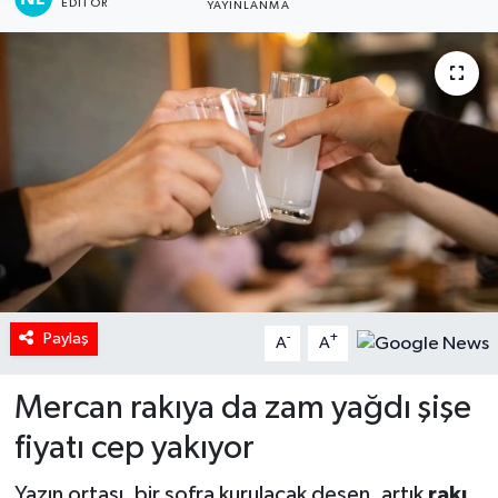
EDITÖR
YAYINLANMA
Paylaş
-
+
A
A
Mercan rakıya da zam yağdı şişe
fiyatı cep yakıyor
Yazın ortası, bir sofra kurulacak desen, artık
rakı