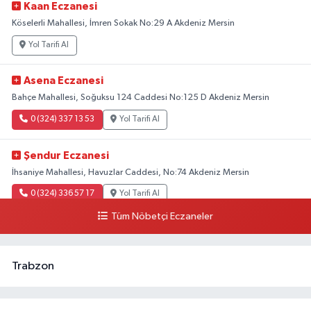
Kaan Eczanesi
Köselerli Mahallesi, İmren Sokak No:29 A Akdeniz Mersin
Yol Tarifi Al
Asena Eczanesi
Bahçe Mahallesi, Soğuksu 124 Caddesi No:125 D Akdeniz Mersin
0 (324) 337 13 53
Yol Tarifi Al
Şendur Eczanesi
İhsaniye Mahallesi, Havuzlar Caddesi, No:74 Akdeniz Mersin
0 (324) 336 57 17
Yol Tarifi Al
Tüm Nöbetçi Eczaneler
Tarım Eczanesi
Yeni Mahallesi, 5328 Sokak No:11 B Akdeniz Mersin
Trabzon
0 (324) 237 05 00
Yol Tarifi Al
Kösel Eczanesi