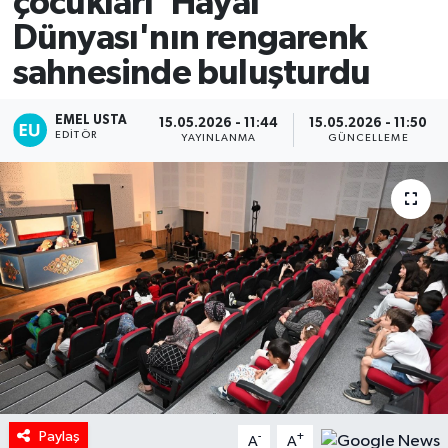
çocukları 'Hayal
Dünyası'nın rengarenk
sahnesinde buluşturdu
EMEL USTA
15.05.2026 - 11:44
15.05.2026 - 11:50
EDITÖR
YAYINLANMA
GÜNCELLEME
Paylaş
-
+
A
A