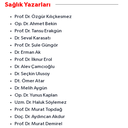
Sağlık Yazarları
İstiklal Caddesi, Çelikler Apt. altı No:199 18-19 Akdeniz Mersin
0 (324) 237 01 02
Yol Tarifi Al
Prof. Dr. Özgür Kılıçkesmez
Op. Dr. Ahmet Bekin
Adem Eczanesi
Prof. Dr. Tansu Erakgün
Turgut Reis Mahallesi, İstiklal Caddesi, 4119 Sokak No:159 Akdeniz
Dr. Seval Karasatı
Mersin
Prof. Dr. Şule Güngör
0 (324) 231 22 55
Yol Tarifi Al
Dr. Erman Ak
Prof. Dr. İlknur Erol
Yenimahalle Eczanesi
Dr. Alev Çamcıoğlu
Yeni Mahallesi, 5315 Sokak No:15 B Akdeniz Mersin
Dr. Seçkin Ulusoy
0 (324) 239 32 72
Yol Tarifi Al
Dt. Ömer Atar
Dr. Melih Aygün
Op. Dr. Yunus Kaplan
Uzm. Dr. Haluk Söylemez
Prof. Dr. Murat Topdağ
Doç. Dr. Aydıncan Akdur
Prof. Dr. Murat Demirel