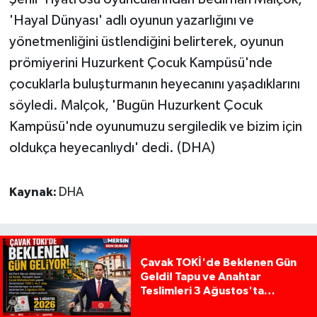
'Hayal Dünyası' adlı oyunun yazarlığını ve
yönetmenliğini üstlendiğini belirterek, oyunun
prömiyerini Huzurkent Çocuk Kampüsü'nde
çocuklarla buluşturmanın heyecanını yaşadıklarını
söyledi. Malçok, 'Bugün Huzurkent Çocuk
Kampüsü'nde oyunumuzu sergiledik ve bizim için
oldukça heyecanlıydı' dedi. (DHA)
Kaynak:
DHA
Çavak TOKİ'de Beklenen Gün
Geldi! Tapu ve Anahtar
Teslimleri 3 Ağustos'ta
Başlıyor