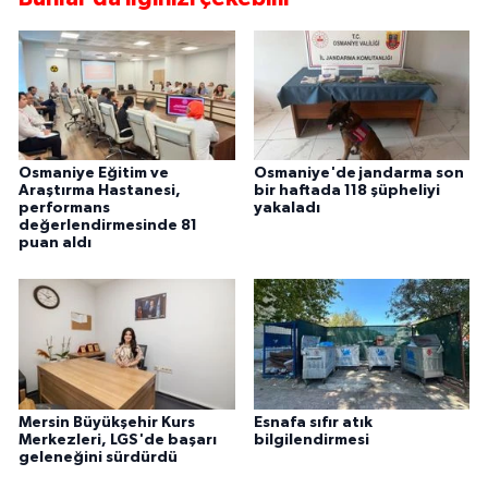
Osmaniye Eğitim ve
Osmaniye'de jandarma son
Araştırma Hastanesi,
bir haftada 118 şüpheliyi
performans
yakaladı
değerlendirmesinde 81
puan aldı
Mersin Büyükşehir Kurs
Esnafa sıfır atık
Merkezleri, LGS'de başarı
bilgilendirmesi
geleneğini sürdürdü