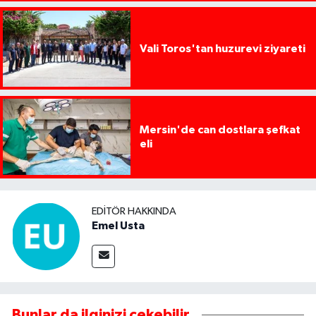
Vali Toros'tan huzurevi ziyareti
Mersin'de can dostlara şefkat
eli
EDITÖR HAKKINDA
Emel Usta
Bunlar da ilginizi çekebilir