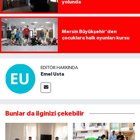
yolunda
Mersin Büyükşehir'den
çocuklara halk oyunları kursu
EDITÖR HAKKINDA
Emel Usta
Bunlar da ilginizi çekebilir