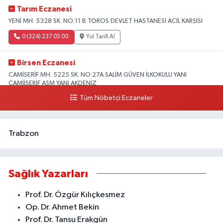
Tarım Eczanesi
YENİ MH. 5328 SK. NO:11 B TOROS DEVLET HASTANESİ ACİL KARŞISI
0 (324) 237 05 00
Yol Tarifi Al
Birsen Eczanesi
CAMİŞERİF MH. 5225 SK. NO:27A SALİM GÜVEN İLKOKULU YANI
CAMİİŞERİF ASM YANI AKDENİZ
Tüm Nöbetçi Eczaneler
0 (324) 237 41 15
Yol Tarifi Al
Trabzon
Sağlık Yazarları
Prof. Dr. Özgür Kılıçkesmez
Op. Dr. Ahmet Bekin
Prof. Dr. Tansu Erakgün