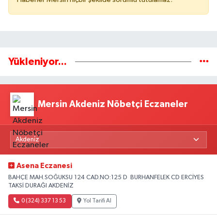
Yükleniyor...
Mersin Akdeniz Nöbetçi Eczaneler
Asena Eczanesi
BAHÇE MAH.SOĞUKSU 124 CAD.NO:125 D BURHANFELEK CD ERCİYES
TAKSİ DURAĞI AKDENİZ
0 (324) 337 13 53
Yol Tarifi Al