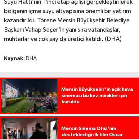
Suyu Hattı'nın 1'inci etap açılışı gerçekleştirilerek
bölgenin içme suyu altyapısına önemli bir yatırım
kazandırıldı. Törene Mersin Büyükşehir Belediye
Başkanı Vahap Seçer'in yanı sıra vatandaşlar,
muhtarlar ve çok sayıda üretici katıldı. (DHA)
Kaynak:
DHA
Mersin Büyükşehir'in açık hava
sineması bu kez minikler için
kuruldu
Mersin Sinema Ofisi'nin
desteklediği ilk film Oscar