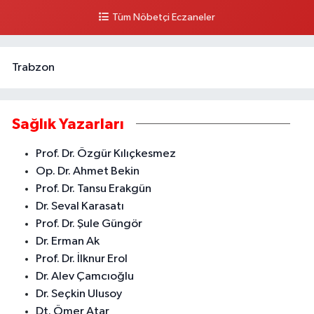
Tüm Nöbetçi Eczaneler
0 (324) 237 41 15
Yol Tarifi Al
Trabzon
Sağlık Yazarları
Prof. Dr. Özgür Kılıçkesmez
Op. Dr. Ahmet Bekin
Prof. Dr. Tansu Erakgün
Dr. Seval Karasatı
Prof. Dr. Şule Güngör
Dr. Erman Ak
Prof. Dr. İlknur Erol
Dr. Alev Çamcıoğlu
Dr. Seçkin Ulusoy
Dt. Ömer Atar