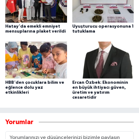
Hatay'da emekli emniyet
Uyuşturucu operasyonuna 1
mensuplarına plaket verildi
tutuklama
HBB'den çocuklara bilim ve
Ercan Özbek: Ekonominin
eğlence dolu yaz
en büyük ihtiyacı güven,
etkinlikleri
üretim ve yatırım
cesaretidir
Yorumlar