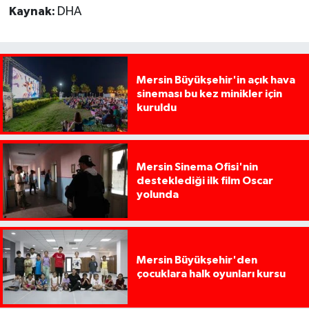
Kaynak:
DHA
Mersin Büyükşehir'in açık hava
sineması bu kez minikler için
kuruldu
Mersin Sinema Ofisi'nin
desteklediği ilk film Oscar
yolunda
Mersin Büyükşehir'den
çocuklara halk oyunları kursu