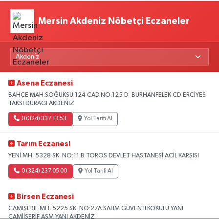
Mersin Akdeniz Nöbetçi Eczaneler
Asena Eczanesi
BAHÇE MAH.SOĞUKSU 124 CAD.NO:125 D BURHANFELEK CD ERCİYES
TAKSİ DURAĞI AKDENİZ
0 (324) 337 13 53
Yol Tarifi Al
Tarım Eczanesi
YENİ MH. 5328 SK. NO:11 B TOROS DEVLET HASTANESİ ACİL KARŞISI
0 (324) 237 05 00
Yol Tarifi Al
Birsen Eczanesi
CAMİŞERİF MH. 5225 SK. NO:27A SALİM GÜVEN İLKOKULU YANI
CAMİİŞERİF ASM YANI AKDENİZ