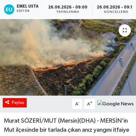
EMEL USTA
26.06.2026 - 09:00
26.06.2026 - 09:10
EDITÖR
YAYINLANMA
GÜNCELLEME
Paylaş
-
+
A
A
Murat SÖZERİ/MUT (Mersin)(DHA) - MERSİN'in
Mut ilçesinde bir tarlada çıkan anız yangını itfaiye