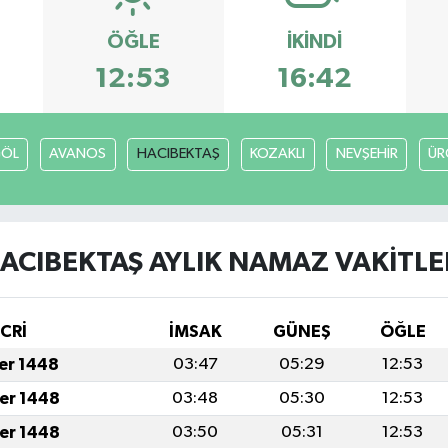
ÖĞLE
İKINDI
12:53
16:42
GÖL
AVANOS
HACIBEKTAŞ
KOZAKLI
NEVŞEHİR
ÜR
ACIBEKTAŞ AYLIK NAMAZ VAKITLE
İCRİ
İMSAK
GÜNEŞ
ÖĞLE
fer 1448
03:47
05:29
12:53
fer 1448
03:48
05:30
12:53
fer 1448
03:50
05:31
12:53