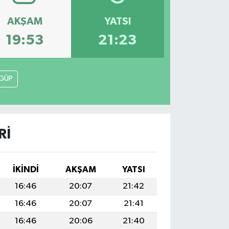
AKŞAM
YATSI
19:53
21:23
GÜP
RI
İKINDI
AKŞAM
YATSI
16:46
20:07
21:42
16:46
20:07
21:41
16:46
20:06
21:40