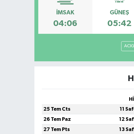
İMSAK
GÜNEŞ
04:06
05:42
ACI
H
H
25 Tem Cts
11 Sa
26 Tem Paz
12 Sa
27 Tem Pts
13 Sa