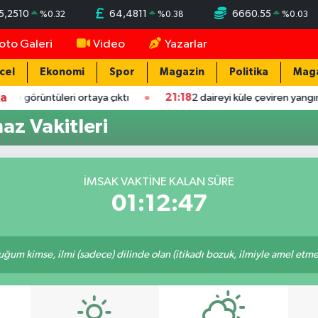
5,2510
64,4811
6660.55
%
0.32
%
0.38
%
0.03
oto Galeri
Video
Yazarlar
cel
Ekonomi
Spor
Magazin
Politika
Mag
ka
örüntüleri ortaya çıktı
21:18
2 daireyi küle çeviren yangında ma
z Vakitleri
İMSAK VAKTINE KALAN SÜRE
01:12:47
m kimse, ilmi (sadece) dilinde olan (itikadı bozuk, ilmiyle amel etmeye