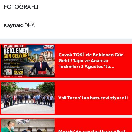
FOTOĞRAFLI
Kaynak:
DHA
Çavak TOKİ'de Beklenen Gün
Geldi! Tapu ve Anahtar
Teslimleri 3 Ağustos'ta
Başlıyor
Vali Toros'tan huzurevi ziyareti
Mersin'de can dostlara şefkat