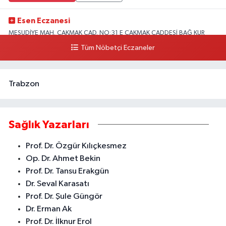
Esen Eczanesi
MESUDİYE MAH. ÇAKMAK CAD. NO:31 E ÇAKMAK CADDESİ BAĞ KUR
KARŞISI AKDENİZ
Tüm Nöbetçi Eczaneler
0 (324) 231 58 80
Yol Tarifi Al
Trabzon
Sağlık Yazarları
Prof. Dr. Özgür Kılıçkesmez
Op. Dr. Ahmet Bekin
Prof. Dr. Tansu Erakgün
Dr. Seval Karasatı
Prof. Dr. Şule Güngör
Dr. Erman Ak
Prof. Dr. İlknur Erol