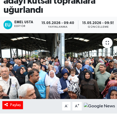
adayı kutsal topraklara
uğurlandı
EMEL USTA
15.05.2026 - 09:40
15.05.2026 - 09:55
EDITÖR
YAYINLANMA
GÜNCELLEME
Paylaş
-
+
A
A