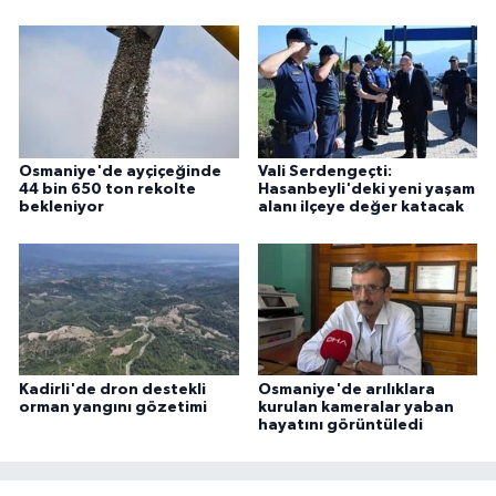
Osmaniye'de ayçiçeğinde
Vali Serdengeçti:
44 bin 650 ton rekolte
Hasanbeyli'deki yeni yaşam
bekleniyor
alanı ilçeye değer katacak
Kadirli'de dron destekli
Osmaniye'de arılıklara
orman yangını gözetimi
kurulan kameralar yaban
hayatını görüntüledi