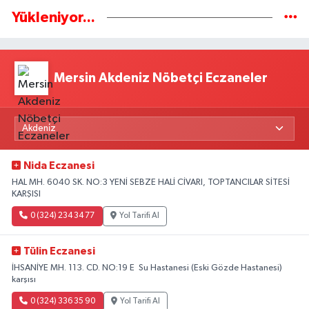
Yükleniyor...
Mersin Akdeniz Nöbetçi Eczaneler
Nida Eczanesi
HAL MH. 6040 SK. NO:3 YENİ SEBZE HALİ CİVARI, TOPTANCILAR SİTESİ
KARŞISI
0 (324) 234 34 77
Yol Tarifi Al
Tülin Eczanesi
İHSANİYE MH. 113. CD. NO:19 E Su Hastanesi (Eski Gözde Hastanesi)
karşısı
0 (324) 336 35 90
Yol Tarifi Al