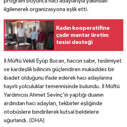
program boyunca hacı adaylarıyla yakından
ilgilenerek organizasyona eşlik etti.
Kadın kooperatifine
çadır mantar üretim
tesisi desteği
İl Müftü Vekili Eyüp Bucan, haccın sabır, teslimiyet
ve kardeşlik bilincini güçlendiren mukaddes bir
ibadet olduğunu ifade ederek hacı adaylarına
hayırlı yolculuklar temennisinde bulundu. İl Müftü
Yardımcısı Ahmet Sevinç'in yaptığı duanın
ardından hacı adayları, tekbirler eşliğinde
otobüslere bindirilerek kutsal beldelere
uğurlandı. (DHA)