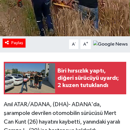
Paylaş
-
+
A
A
Biri hırsızlık yaptı,
diğeri sürücüyü uyardı;
2 kuzen tutuklandı
Anıl ATAR/ADANA, (DHA)- ADANA'da,
şarampole devrilen otomobilin sürücüsü Mert
Can Kunt (26) hayatını kaybetti, yanındaki yaralı