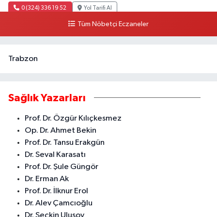
0 (324) 336 19 52
Yol Tarifi Al
Tüm Nöbetçi Eczaneler
Trabzon
Sağlık Yazarları
Prof. Dr. Özgür Kılıçkesmez
Op. Dr. Ahmet Bekin
Prof. Dr. Tansu Erakgün
Dr. Seval Karasatı
Prof. Dr. Şule Güngör
Dr. Erman Ak
Prof. Dr. İlknur Erol
Dr. Alev Çamcıoğlu
Dr. Seçkin Ulusoy