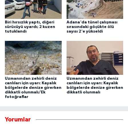
Biri hırsızlık yaptı, diğeri
Adana'da tünel çalışması
sürücüyü uyardı; 2 kuzen
sırasındaki göçükte ölü
tutuklandı
sayısı 2'e yükseldi
Uzmanından zehirli deniz
Uzmanından zehirli deniz
canlıları için uyarı: Kayalık
canlıları için uyarı: Kayalık
bölgelerde denize girerken
bölgelerde denize girerken
dikkatli olunmalı/Ek
dikkatli olunmalı
fotoğraflar
Yorumlar