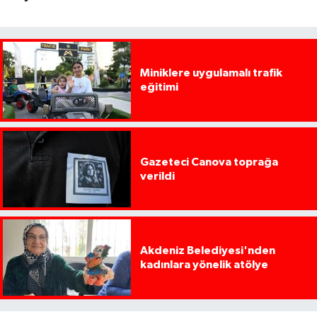
Miniklere uygulamalı trafik
eğitimi
Gazeteci Canova toprağa
verildi
Akdeniz Belediyesi'nden
kadınlara yönelik atölye