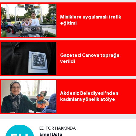
Miniklere uygulamalı trafik
eğitimi
Gazeteci Canova toprağa
verildi
Akdeniz Belediyesi'nden
kadınlara yönelik atölye
EDITÖR HAKKINDA
Emel Usta