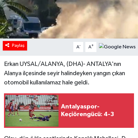
Paylaş
-
+
A
A
Erkan UYSAL/ALANYA, (DHA)- ANTALYA'nın
Alanya ilçesinde seyir halindeyken yangın çıkan
otomobil kullanılamaz hale geldi.
Antalyaspor-
Keçiörengücü: 4-3