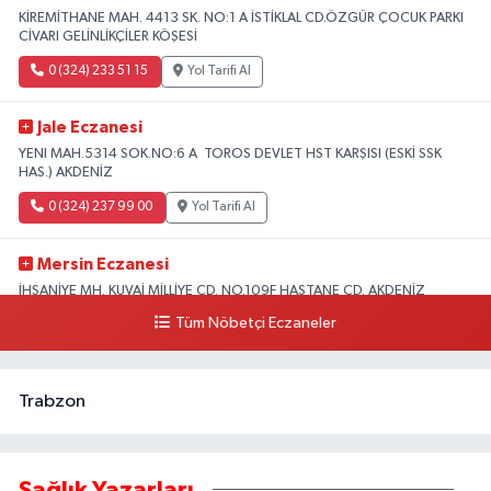
KİREMİTHANE MAH. 4413 SK. NO:1 A İSTİKLAL CD.ÖZGÜR ÇOCUK PARKI
CİVARI GELİNLİKÇİLER KÖŞESİ
0 (324) 233 51 15
Yol Tarifi Al
Jale Eczanesi
YENI MAH.5314 SOK.NO:6 A TOROS DEVLET HST KARŞISI (ESKİ SSK
HAS.) AKDENİZ
0 (324) 237 99 00
Yol Tarifi Al
Mersin Eczanesi
İHSANİYE MH. KUVAİ MİLLİYE CD. NO.109F HASTANE CD. AKDENİZ
BELEDİYESİ ARKASI ZİRAAT BANKASI KURUÇEŞME ŞUBESİ KARŞISI
Tüm Nöbetçi Eczaneler
AKDENİZ
0 (324) 337 10 17
Yol Tarifi Al
Trabzon
Sağlık Yazarları