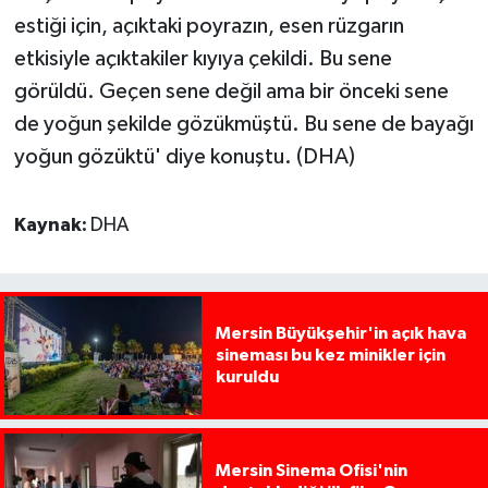
estiği için, açıktaki poyrazın, esen rüzgarın
etkisiyle açıktakiler kıyıya çekildi. Bu sene
görüldü. Geçen sene değil ama bir önceki sene
de yoğun şekilde gözükmüştü. Bu sene de bayağı
yoğun gözüktü' diye konuştu. (DHA)
Kaynak:
DHA
Mersin Büyükşehir'in açık hava
sineması bu kez minikler için
kuruldu
Mersin Sinema Ofisi'nin