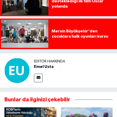
desteklediği ilk film Oscar
yolunda
Mersin Büyükşehir'den
çocuklara halk oyunları kursu
EDITÖR HAKKINDA
Emel Usta
Bunlar da ilginizi çekebilir