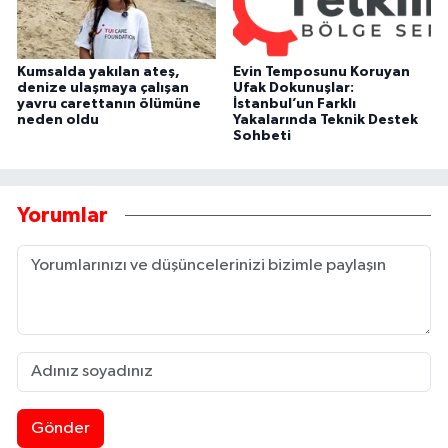
Kumsalda yakılan ateş,
Evin Temposunu Koruyan
denize ulaşmaya çalışan
Ufak Dokunuşlar:
yavru carettanın ölümüne
İstanbul’un Farklı
neden oldu
Yakalarında Teknik Destek
Sohbeti
Yorumlar
Gönder