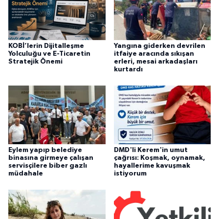
KOBİ’lerin Dijitalleşme
Yangına giderken devrilen
Yolculuğu ve E-Ticaretin
itfaiye aracında sıkışan
Stratejik Önemi
erleri, mesai arkadaşları
kurtardı
Eylem yapıp belediye
DMD'li Kerem'in umut
binasına girmeye çalışan
çağrısı: Koşmak, oynamak,
servisçilere biber gazlı
hayallerime kavuşmak
müdahale
istiyorum