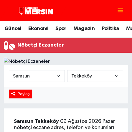
Mersin Nöbetçi Eczaneler
Güncel
Ekonomi
Spor
Magazin
Politika
M
Mersin Hava Durumu
Nöbetçi Eczaneler
Mersin Trafik Yoğunluk Haritası
Süper Lig Puan Durumu ve Fikstür
Tüm Manşetler
Paylaş
Son Dakika Haberleri
Haber Arşivi
Samsun
Tekkeköy
09 Ağustos 2026 Pazar
nöbetçi eczane adres, telefon ve konumları