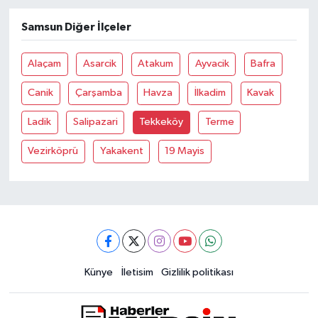
Samsun Diğer İlçeler
Alaçam
Asarcik
Atakum
Ayvacik
Bafra
Canik
Çarşamba
Havza
İlkadim
Kavak
Ladik
Salipazari
Tekkeköy
Terme
Vezirköprü
Yakakent
19 Mayis
Künye
İletisim
Gizlilik politikası