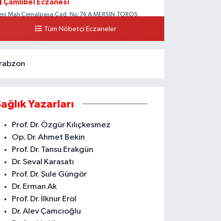
Çamlıbel Eczanesi
eni Mah.Cemalpaşa Cad. No:74 A MERSİN TOROS
EVLET HASTANESİ CİVARI AKDENİZ HÜKÜMET KONAĞI
Tüm Nöbetçi Eczaneler
ARŞISI ARAS KARGO YANI
0 (324) 237 37 99
Yol Tarifi Al
rabzon
Sağlık Yazarları
Prof. Dr. Özgür Kılıçkesmez
Op. Dr. Ahmet Bekin
Prof. Dr. Tansu Erakgün
Dr. Seval Karasatı
Prof. Dr. Şule Güngör
Dr. Erman Ak
Prof. Dr. İlknur Erol
Dr. Alev Çamcıoğlu