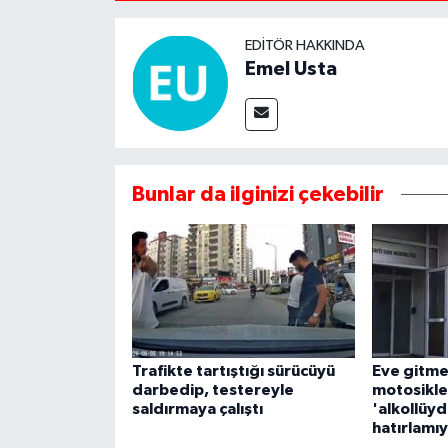
EDITÖR HAKKINDA
Emel Usta
Bunlar da ilginizi çekebilir
Trafikte tartıştığı sürücüyü
Eve gitme
darbedip, testereyle
motosiklet
saldırmaya çalıştı
'alkollüy
hatırlamı