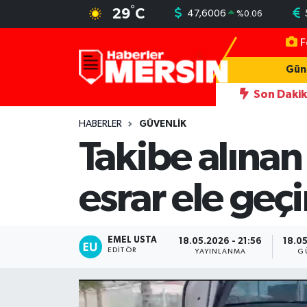
°
29
C
47,6006
%
0.06
F
Mersin Nöbetçi Eczaneler
Gün
Mersin Hava Durumu
Son Daki
 yeni simgesi Henna Heykeli
13:06
İşçilerin kaldığı konteynerle
Mersin Trafik Yoğunluk Haritası
HABERLER
GÜVENLIK
Takibe alına
Süper Lig Puan Durumu ve Fikstür
esrar ele geçi
Tüm Manşetler
Son Dakika Haberleri
EMEL USTA
18.05.2026 - 21:56
18.05
EDITÖR
YAYINLANMA
G
Haber Arşivi