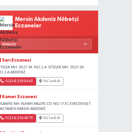
Mersin Akdeniz Nöbetçi
Eczaneler
Sarı Eczanesi
İTELER MH. 5621 SK. NO:2 A SİTELER MH. 5621 SK.
O:2 A AKDENİZ
0 (324) 336 04 43
Yol Tarifi Al
Kamer Eczanesi
HSANİYE MH. KUVAYİ MİLLİYE CD. NO:173C ESKİ DEVLET
ASTANESİ KARŞISI AKDENİZ
0 (324) 336 46 76
Yol Tarifi Al