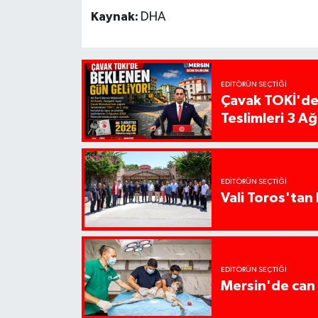
Kaynak:
DHA
EDITÖRÜN SEÇTIĞI
Çavak TOKİ'de
Teslimleri 3 A
EDITÖRÜN SEÇTIĞI
Vali Toros'tan 
EDITÖRÜN SEÇTIĞI
Mersin'de can 