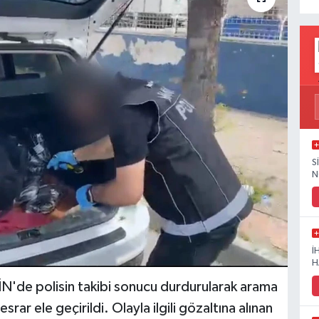
S
N
İ
H
de polisin takibi sonucu durdurularak arama
ar ele geçirildi. Olayla ilgili gözaltına alınan