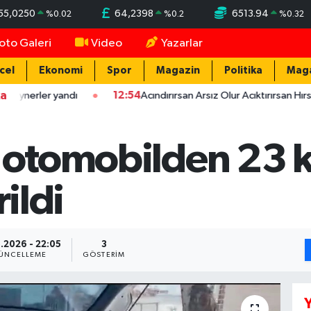
55,0250
64,2398
6513.94
%
0.02
%
0.2
%
0.32
oto Galeri
Video
Yazarlar
cel
Ekonomi
Spor
Magazin
Politika
Mag
ka
r yandı
12:54
Acındırırsan Arsız Olur Acıktırırsan Hırsız Olur - 
n otomobilden 23 
rildi
.2026 - 22:05
3
ÜNCELLEME
GÖSTERIM
Y