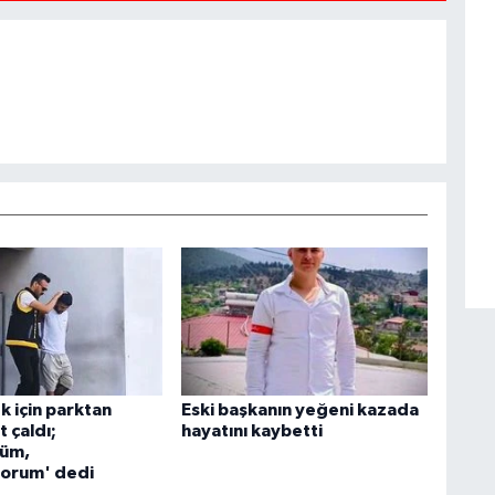
k için parktan
Eski başkanın yeğeni kazada
 çaldı;
hayatını kaybetti
düm,
yorum' dedi