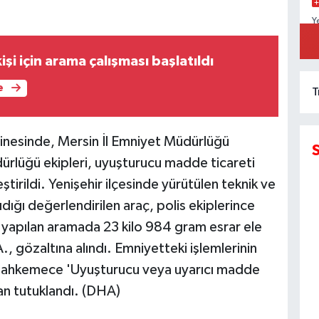
Y
D
K
işi için arama çalışması başlatıldı
e
T
inesinde, Mersin İl Emniyet Müdürlüğü
rlüğü ekipleri, uyuşturucu madde ticareti
ştirildi. Yenişehir ilçesinde yürütülen teknik ve
dığı değerlendirilen araç, polis ekiplerince
a yapılan aramada 23 kilo 984 gram esrar ele
, gözaltına alındı. Emniyetteki işlemlerinin
 mahkemece 'Uyuşturucu veya uyarıcı madde
n tutuklandı. (DHA)