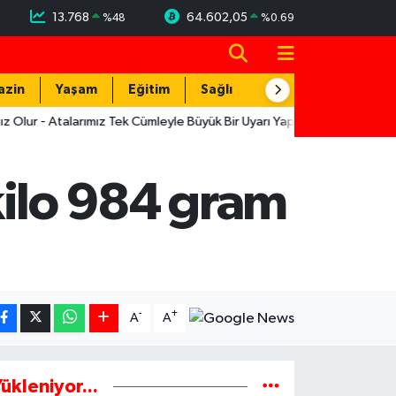
13.768
64.602,05
%
48
%
0.69
azin
Yaşam
Eğitim
Sağlık
Teknoloji
Atalarımız Tek Cümleyle Büyük Bir Uyarı Yapmış
12:19
Muratpaşa'n
kilo 984 gram
-
+
A
A
ükleniyor...