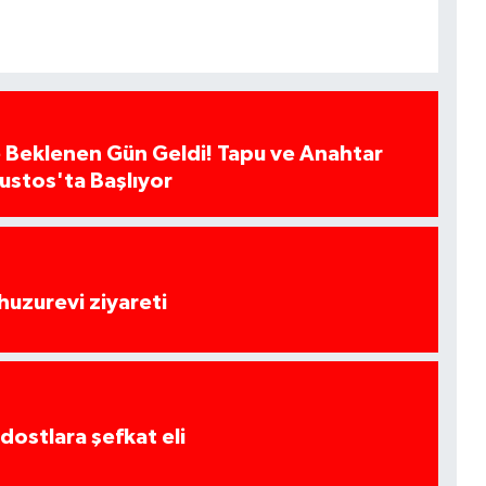
 Beklenen Gün Geldi! Tapu ve Anahtar
ğustos'ta Başlıyor
huzurevi ziyareti
dostlara şefkat eli