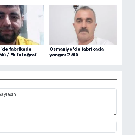
'de fabrikada
Osmaniye'de fabrikada
ölü / Ek fotoğraf
yangın: 2 ölü