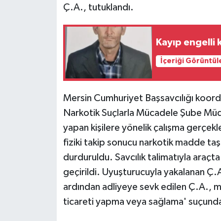
Ç.A., tutuklandı.
Kayıp engelli k
İçeriği Görüntül
Mersin Cumhuriyet Başsavcılığı koord
Narkotik Suçlarla Mücadele Şube Müdü
yapan kişilere yönelik çalışma gerçekle
fiziki takip sonucu narkotik madde taşı
durduruldu. Savcılık talimatıyla araçt
geçirildi. Uyuşturucuyla yakalanan Ç.A.
ardından adliyeye sevk edilen Ç.A.,
ticareti yapma veya sağlama' suçunda