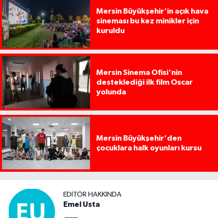
Mersin Büyükşehir'in açık hava
sineması bu kez minikler için
kuruldu
Mersin Sinema Ofisi'nin
desteklediği ilk film Oscar
yolunda
Mersin Büyükşehir'den
çocuklara halk oyunları kursu
EDITÖR HAKKINDA
Emel Usta