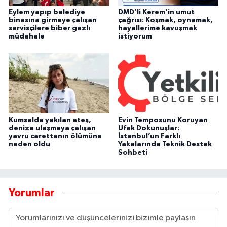
Eylem yapıp belediye
DMD'li Kerem'in umut
binasına girmeye çalışan
çağrısı: Koşmak, oynamak,
servisçilere biber gazlı
hayallerime kavuşmak
müdahale
istiyorum
Kumsalda yakılan ateş,
Evin Temposunu Koruyan
denize ulaşmaya çalışan
Ufak Dokunuşlar:
yavru carettanın ölümüne
İstanbul’un Farklı
neden oldu
Yakalarında Teknik Destek
Sohbeti
Yorumlar