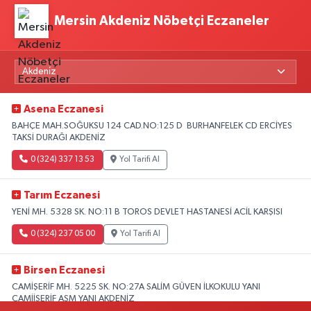
Mersin Akdeniz Nöbetçi Eczaneler
Asena Eczanesi
BAHÇE MAH.SOĞUKSU 124 CAD.NO:125 D BURHANFELEK CD ERCİYES
TAKSİ DURAĞI AKDENİZ
0 (324) 337 13 53
Yol Tarifi Al
Tarım Eczanesi
YENİ MH. 5328 SK. NO:11 B TOROS DEVLET HASTANESİ ACİL KARŞISI
0 (324) 237 05 00
Yol Tarifi Al
Birsen Eczanesi
CAMİŞERİF MH. 5225 SK. NO:27A SALİM GÜVEN İLKOKULU YANI
CAMİİŞERİF ASM YANI AKDENİZ