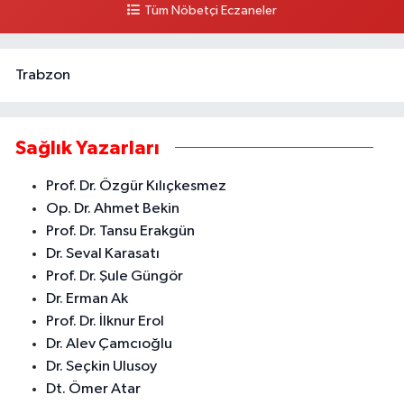
Tüm Nöbetçi Eczaneler
0 (324) 237 41 15
Yol Tarifi Al
Trabzon
Sağlık Yazarları
Prof. Dr. Özgür Kılıçkesmez
Op. Dr. Ahmet Bekin
Prof. Dr. Tansu Erakgün
Dr. Seval Karasatı
Prof. Dr. Şule Güngör
Dr. Erman Ak
Prof. Dr. İlknur Erol
Dr. Alev Çamcıoğlu
Dr. Seçkin Ulusoy
Dt. Ömer Atar