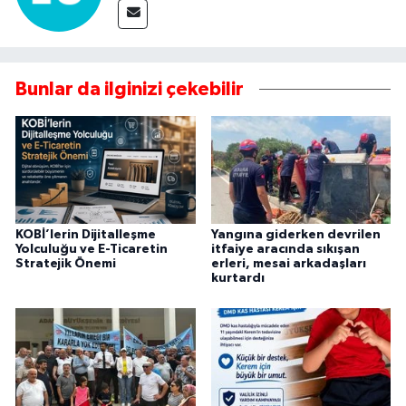
Bunlar da ilginizi çekebilir
KOBİ’lerin Dijitalleşme
Yangına giderken devrilen
Yolculuğu ve E-Ticaretin
itfaiye aracında sıkışan
Stratejik Önemi
erleri, mesai arkadaşları
kurtardı