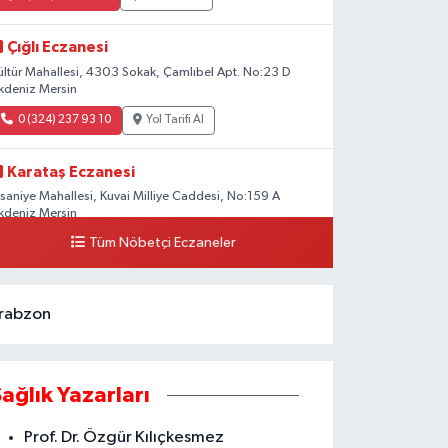
Çığlı Eczanesi
ültür Mahallesi, 4303 Sokak, Çamlıbel Apt. No:23 D
kdeniz Mersin
0 (324) 237 93 10
Yol Tarifi Al
Karataş Eczanesi
hsaniye Mahallesi, Kuvai Milliye Caddesi, No:159 A
kdeniz Mersin
Tüm Nöbetçi Eczaneler
0 (324) 336 19 52
Yol Tarifi Al
rabzon
Sağlık Yazarları
Prof. Dr. Özgür Kılıçkesmez