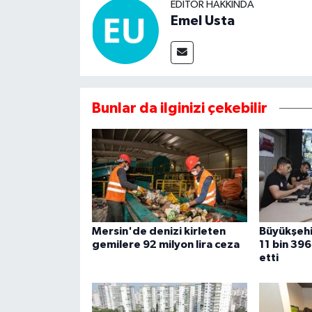
EDITÖR HAKKINDA
Emel Usta
Bunlar da ilginizi çekebilir
Mersin'de denizi kirleten
Büyükşehi
gemilere 92 milyon lira ceza
11 bin 39
etti