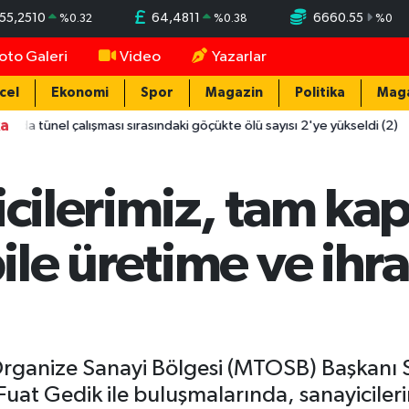
55,2510
64,4811
6660.55
%
0.32
%
0.38
%
0
oto Galeri
Video
Yazarlar
cel
Ekonomi
Spor
Magazin
Politika
Mag
ka
el çalışması sırasındaki göçükte ölü sayısı 2'ye yükseldi (2)
1
yicilerimiz, tam k
le üretime ve ihr
rganize Sanayi Bölgesi (MTOSB) Başkanı Sa
uat Gedik ile buluşmalarında, sanayicil