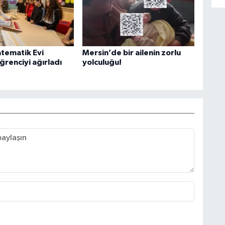
tematik Evi
Mersin’de bir ailenin zorlu
ğrenciyi ağırladı
yolculuğu!