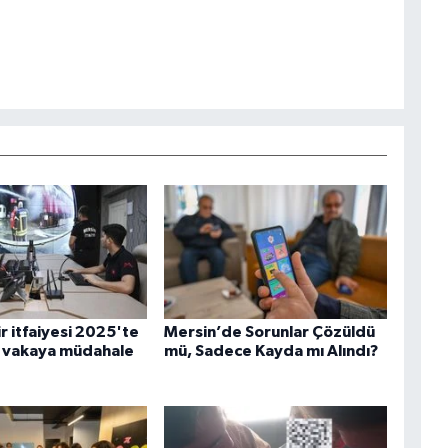
r itfaiyesi 2025'te
Mersin’de Sorunlar Çözüldü
6 vakaya müdahale
mü, Sadece Kayda mı Alındı?