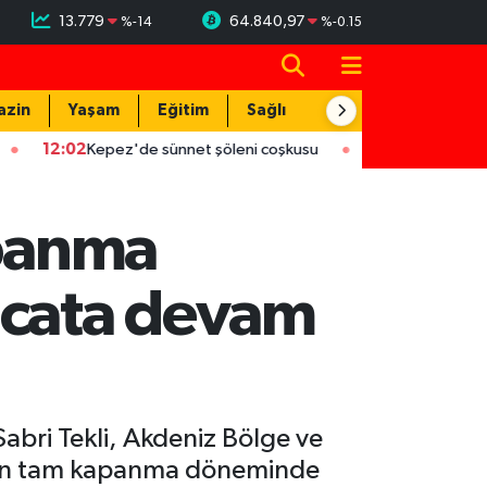
13.779
64.840,97
%
-14
%
-0.15
azin
Yaşam
Eğitim
Sağlık
Teknoloji
2:02
Kepez'de sünnet şöleni coşkusu
12:02
ASAT'tan eş zamanl
apanma
acata devam
bri Tekli, Akdeniz Bölge ve
erin tam kapanma döneminde