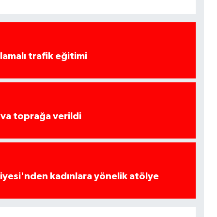
amalı trafik eğitimi
va toprağa verildi
yesi'nden kadınlara yönelik atölye