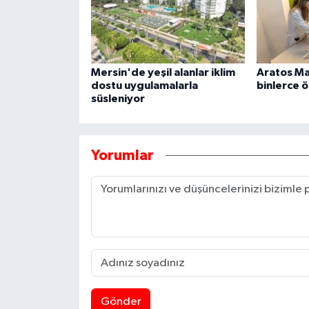
Mersin'de yeşil alanlar iklim
Aratos Ma
dostu uygulamalarla
binlerce ö
süsleniyor
Yorumlar
Gönder