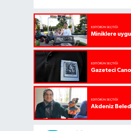
EDITÖRÜN SEÇTIĞI
Miniklere uygul
EDITÖRÜN SEÇTIĞI
Gazeteci Cano
EDITÖRÜN SEÇTIĞI
Akdeniz Beledi