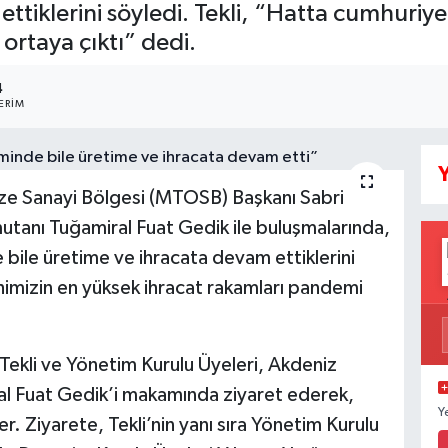
ttiklerini söyledi. Tekli, “Hatta cumhuriye
rtaya çıktı” dedi.
4
ERIM
Y
ze Sanayi Bölgesi (MTOSB) Başkanı Sabri
tanı Tuğamiral Fuat Gedik ile buluşmalarında,
ile üretime ve ihracata devam ettiklerini
himizin en yüksek ihracat rakamları pandemi
ekli ve Yönetim Kurulu Üyeleri, Akdeniz
l Fuat Gedik’i makamında ziyaret ederek,
Y
er. Ziyarete, Tekli’nin yanı sıra Yönetim Kurulu