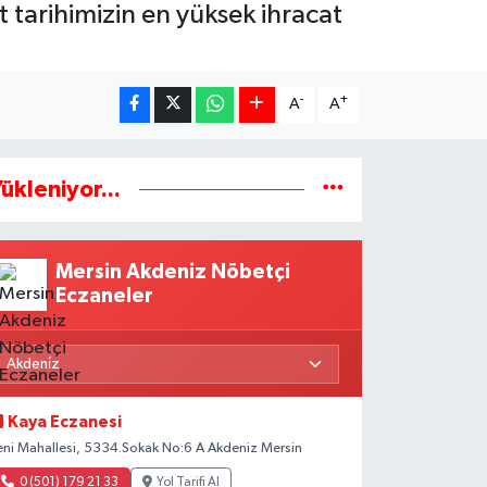
t tarihimizin en yüksek ihracat
-
+
A
A
ükleniyor...
Mersin Akdeniz Nöbetçi
Eczaneler
Kaya Eczanesi
eni Mahallesi, 5334.Sokak No:6 A Akdeniz Mersin
0 (501) 179 21 33
Yol Tarifi Al