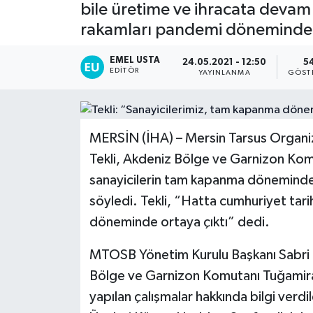
bile üretime ve ihracata devam e
rakamları pandemi döneminde o
EMEL USTA
24.05.2021 - 12:50
5
EDITÖR
YAYINLANMA
GÖST
MERSİN (İHA) – Mersin Tarsus Organi
Tekli, Akdeniz Bölge ve Garnizon Komu
sanayicilerin tam kapanma döneminde b
söyledi. Tekli, “Hatta cumhuriyet tari
döneminde ortaya çıktı” dedi.
MTOSB Yönetim Kurulu Başkanı Sabri T
Bölge ve Garnizon Komutanı Tuğamira
yapılan çalışmalar hakkında bilgi verdil