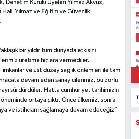
ık, Denetim Kurulu Üyeleri Yılmaz Akyüz,
alil Yılmaz ve Eğitim ve Güvenlik
.
K
A
klaşık bir yıldır tüm dünyada etkisini
rimiz üretime hiç ara vermediler.
İ
A
ı imkanlar ve üst düzey sağlık önlemleri ile tam
racata devam eden sanayicilerimiz, bu zorlu
ayı sürdürdüler. Hatta cumhuriyet tarihimizin
T
döneminde ortaya çıktı. Önce ülkemiz, sonra
maya ve istihdam sağlamaya devam edeceğiz”