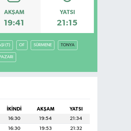
AKŞAM
YATSI
19:41
21:15
I (T)
OF
SÜRMENE
TONYA
PAZARI
İKINDI
AKŞAM
YATSI
16:30
19:54
21:34
16:30
19:53
21:32