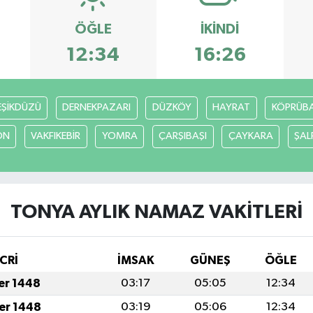
ÖĞLE
İKINDI
12:34
16:26
EŞİKDÜZÜ
DERNEKPAZARI
DÜZKÖY
HAYRAT
KÖPRÜBAŞ
ON
VAKFIKEBİR
YOMRA
ÇARŞIBAŞI
ÇAYKARA
ŞAL
TONYA AYLIK NAMAZ VAKITLERI
CRİ
İMSAK
GÜNEŞ
ÖĞLE
fer 1448
03:17
05:05
12:34
fer 1448
03:19
05:06
12:34