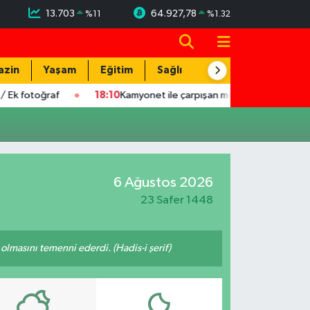
13.703
64.927,78
%
11
%
1.32
azin
Yaşam
Eğitim
Sağlık
Teknoloji
 fotoğraf
18:10
Kamyonet ile çarpışan motosikletin sürücüsü y
6 Ağustos 2026
23 Safer 1448
lmasını temenni ederdi. (Hadis-i şerif)