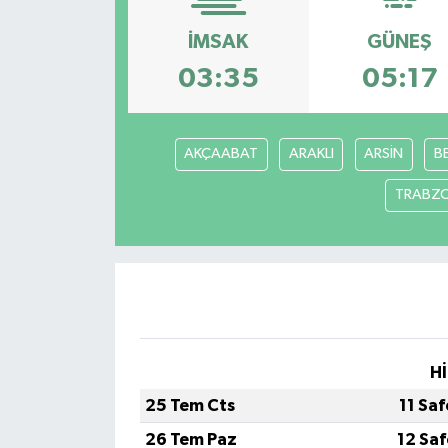
İMSAK
GÜNEŞ
03:35
05:17
AKÇAABAT
ARAKLI
ARSİN
B
TRABZ
Hİ
25 Tem Cts
11 Sa
26 Tem Paz
12 Sa