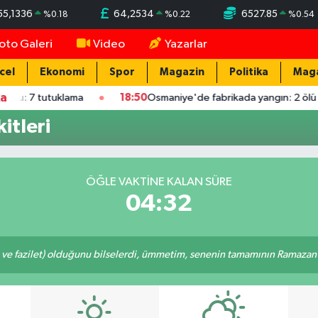
55,1336
64,2534
6527.85
%
0.18
%
0.22
%
0.54
oto Galeri
Video
Yazarlar
cel
Ekonomi
Spor
Magazin
Politika
Mag
ka
u: 7 tutuklama
18:50
Osmaniye'de fabrikada yangın: 2 ölü / Ek
itleri
ÖĞLE VAKTINE KALAN SÜRE
04:32
 ve fazilet) olduğunu bilselerdi, ümmetim, senenin tamamının Ramazan o