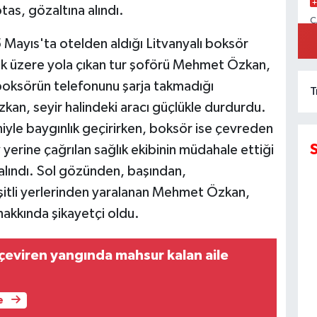
as, gözaltına alındı.
C
İ
 Mayıs'ta otelden aldığı Litvanyalı boksör
k üzere yola çıkan tur şoförü Mehmet Özkan,
 boksörün telefonunu şarja takmadığı
T
an, seyir halindeki aracı güçlükle durdurdu.
yle baygınlık geçirirken, boksör ise çevreden
 yerine çağrılan sağlık ekibinin müdahale ettiği
ındı. Sol gözünden, başından,
itli yerlerinden yaralanan Mehmet Özkan,
akkında şikayetçi oldu.
 çeviren yangında mahsur kalan aile
e