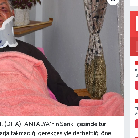
B
B
Y
A
 (DHA)- ANTALYA'nın Serik ilçesinde tur
rja takmadığı gerekçesiyle darbettiği öne