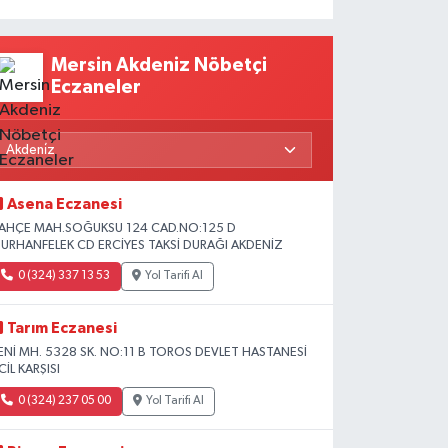
Mersin Akdeniz Nöbetçi
Eczaneler
Asena Eczanesi
AHÇE MAH.SOĞUKSU 124 CAD.NO:125 D
URHANFELEK CD ERCİYES TAKSİ DURAĞI AKDENİZ
0 (324) 337 13 53
Yol Tarifi Al
Tarım Eczanesi
ENİ MH. 5328 SK. NO:11 B TOROS DEVLET HASTANESİ
CİL KARŞISI
0 (324) 237 05 00
Yol Tarifi Al