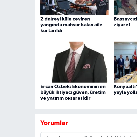
2 daireyi küle çeviren
Başsavcıd
yangında mahsur kalan aile
ziyaret
kurtarıldı
Ercan Özbek: Ekonominin en
Konyaaltı
büyük ihtiyacı güven, üretim
yayla yoll
ve yatırım cesaretidir
Yorumlar