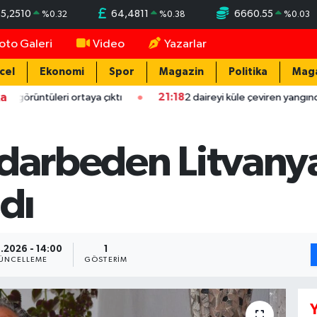
5,2510
64,4811
6660.55
%
0.32
%
0.38
%
0.03
oto Galeri
Video
Yazarlar
cel
Ekonomi
Spor
Magazin
Politika
Mag
ka
eri ortaya çıktı
21:18
2 daireyi küle çeviren yangında mahsur ka
 darbeden Litvanya
ndı
.2026 - 14:00
1
ÜNCELLEME
GÖSTERIM
Y