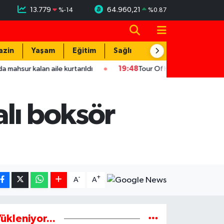
13.779
64.960,21
%
-14
%
0.87
azin
Yaşam
Eğitim
Sağlık
Teknoloji
lan aile kurtarıldı
19:48
Tour Of Kahramanmaraş'ın şampiyonu U
lı boksör
-
+
A
A
ükleniyor...