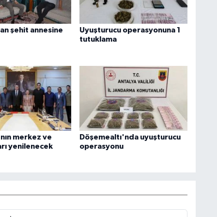
an şehit annesine
Uyuşturucu operasyonuna 1
tutuklama
'nın merkez ve
Döşemealtı'nda uyuşturucu
arı yenilenecek
operasyonu