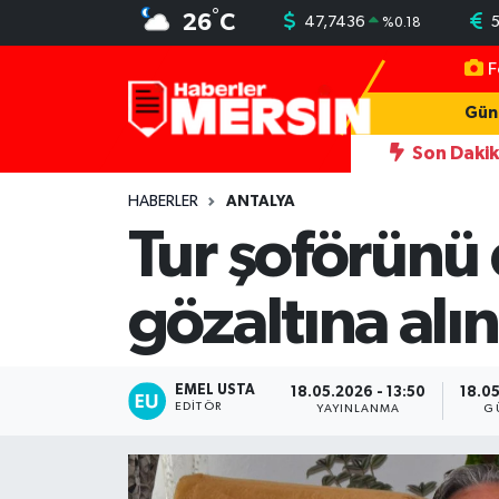
°
26
C
47,7436
5
%
0.18
F
Mersin Nöbetçi Eczaneler
Gün
Mersin Hava Durumu
Son Daki
 kadını darbeden şüpheliye uzaklaştırma; geçmiş yıllardaki darp görüntül
Mersin Trafik Yoğunluk Haritası
HABERLER
ANTALYA
Tur şoförünü
Süper Lig Puan Durumu ve Fikstür
gözaltına alı
Tüm Manşetler
Son Dakika Haberleri
EMEL USTA
18.05.2026 - 13:50
18.05
EDITÖR
YAYINLANMA
G
Haber Arşivi