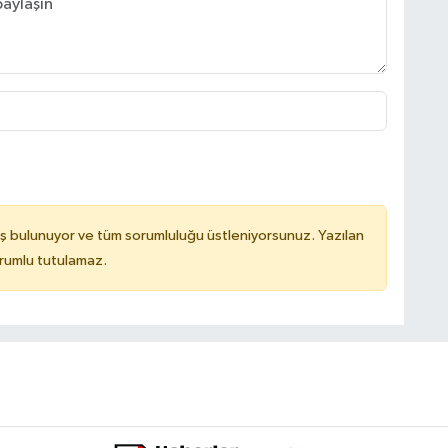
ş bulunuyor ve tüm sorumluluğu üstleniyorsunuz. Yazılan
orumlu tutulamaz.