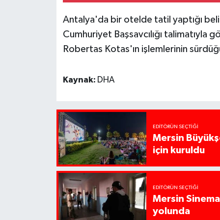
Antalya'da bir otelde tatil yaptığı be
Cumhuriyet Başsavcılığı talimatıyla gö
Robertas Kotas'ın işlemlerinin sürdüğü
Kaynak:
DHA
EDITÖRÜN SEÇTIĞI
Mersin Büyükşe
için kuruldu
EDITÖRÜN SEÇTIĞI
Mersin Sinema 
yolunda