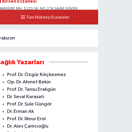
Birsen Eczanesi
AMİŞERİF MH. 5225 SK. NO:27A SALİM GÜVEN
LKOKULU YANI CAMİİŞERİF ASM YANI AKDENİZ
Tüm Nöbetçi Eczaneler
0 (324) 237 41 15
Yol Tarifi Al
rabzon
Sağlık Yazarları
Prof. Dr. Özgür Kılıçkesmez
Op. Dr. Ahmet Bekin
Prof. Dr. Tansu Erakgün
Dr. Seval Karasatı
Prof. Dr. Şule Güngör
Dr. Erman Ak
Prof. Dr. İlknur Erol
Dr. Alev Çamcıoğlu