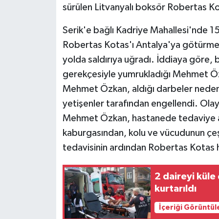
sürülen Litvanyalı boksör Robertas Kot
Serik'e bağlı Kadriye Mahallesi'nde 15
Robertas Kotas'ı Antalya'ya götürme
yolda saldırıya uğradı. İddiaya göre,
gerekçesiyle yumrukladığı Mehmet Özk
Mehmet Özkan, aldığı darbeler nedeni
yetişenler tarafından engellendi. Olay
Mehmet Özkan, hastanede tedaviye al
kaburgasından, kolu ve vücudunun çeş
tedavisinin ardından Robertas Kotas h
2 daireyi küle
kurtarıldı
İçeriği Görüntül