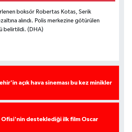
lirlenen boksör Robertas Kotas, Serik
zaltına alındı. Polis merkezine götürülen
 belirtildi. (DHA)
hir'in açık hava sineması bu kez minikler
Ofisi'nin desteklediği ilk film Oscar