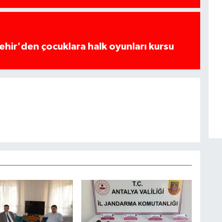
hir'den çocuklara halk oyunları kursu