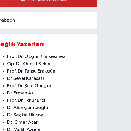
0 (324) 231 58 80
Yol Tarifi Al
rabzon
Sağlık Yazarları
Prof. Dr. Özgür Kılıçkesmez
Op. Dr. Ahmet Bekin
Prof. Dr. Tansu Erakgün
Dr. Seval Karasatı
Prof. Dr. Şule Güngör
Dr. Erman Ak
Prof. Dr. İlknur Erol
Dr. Alev Çamcıoğlu
Dr. Seçkin Ulusoy
Dt. Ömer Atar
Dr. Melih Aygün