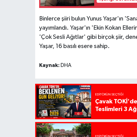
Binlerce şiiri bulun Yunus Yaşar'ın 'Sana 
yayımlandı. Yaşar'ın 'Ekin Kokan Ellerin
'Çok Sesli Ağıtlar' gibi birçok şiir, d
Yaşar, 16 basılı esere sahip.
Kaynak:
DHA
EDITÖRÜN SEÇTIĞI
Çavak TOKİ'de
Teslimleri 3 A
EDITÖRÜN SEÇTIĞI