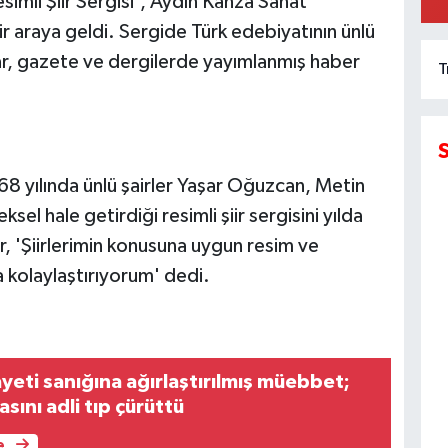
esimli Şiir Sergisi', Aydın Kanza Sanat
bir araya geldi. Sergide Türk edebiyatının ünlü
ar, gazete ve dergilerde yayımlanmış haber
T
1968 yılında ünlü şairler Yaşar Oğuzcan, Metin
ksel hale getirdiği resimli şiir sergisini yılda
r, 'Şiirlerimin konusuna uygun resim ve
 kolaylaştırıyorum' dedi.
ayeti sanığına ağırlaştırılmış müebbet;
sını adli tıp çürüttü
e