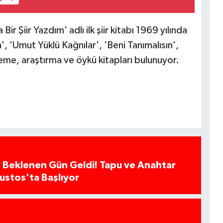
Bir Şiir Yazdım' adlı ilk şiir kitabı 1969 yılında
', 'Umut Yüklü Kağnılar', 'Beni Tanımalısın',
eneme, araştırma ve öykü kitapları bulunuyor.
 Beklenen Gün Geldi! Tapu ve Anahtar
ğustos'ta Başlıyor