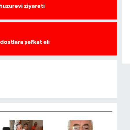
huzurevi ziyareti
dostlara şefkat eli