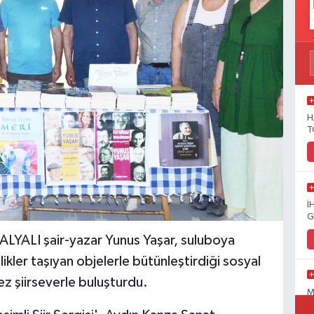
H
T
İ
G
YALI şair-yazar Yunus Yaşar, suluboya
ikler taşıyan objelerle bütünleştirdiği sosyal
 kez şiirseverle buluşturdu.
M
C