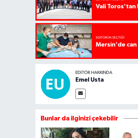
Vali Toros'tan 
EDITÖRÜN SEÇTIĞI
Mersin'de can 
EDITÖR HAKKINDA
Emel Usta
Bunlar da ilginizi çekebilir