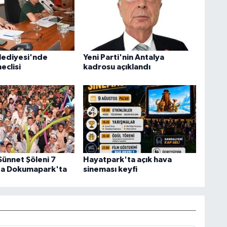
lediyesi'nde
Yeni Parti'nin Antalya
eclisi
kadrosu açıklandı
Sünnet Şöleni 7
Hayatpark'ta açık hava
ta Dokumapark'ta
sineması keyfi