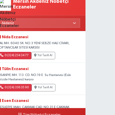
Mersin Akdeniz Nöbetçi
Eczaneler
Nida Eczanesi
AL MH. 6040 SK. NO:3 YENİ SEBZE HALİ CİVARI,
OPTANCILAR SİTESİ KARŞISI
0 (324) 234 34 77
Yol Tarifi Al
Tülin Eczanesi
HSANİYE MH. 113. CD. NO:19 E Su Hastanesi (Eski
özde Hastanesi) karşısı
0 (324) 336 35 90
Yol Tarifi Al
Esen Eczanesi
ESUDİYE MAH. ÇAKMAK CAD. NO:31 E ÇAKMAK
ADDESİ BAĞ KUR KARŞISI AKDENİZ
Tüm Nöbetçi Eczaneler