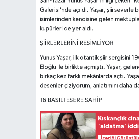
Şair-Yazar Yunus Yaşar'ın ilgi çeken 'R
Galerisi'nde açıldı. Yaşar, şiirseverle 
isimlerinden kendisine gelen mektupl
kupürleri de yer aldı.
ŞİİRLERLERİNİ RESİMLİYOR
Yunus Yaşar, ilk otantik şiir sergisini 
Eloğlu ile birlikte açmıştı. Yaşar, gelene
birkaç kez farklı mekânlarda açtı. Yaşa
desenler çiziyorum, anlatımını daha da
16 BASILI ESERE SAHİP
Kıskançlık cin
'aldatma' iddia
İçeriği Görüntül