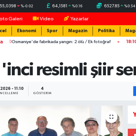
55,0398
64,1581
6527.85
%
-0.02
%
0.16
%
0.54
oto Galeri
Video
Yazarlar
cel
Ekonomi
Spor
Magazin
Politika
Mag
ka
niye'de fabrikada yangın: 2 ölü / Ek fotoğraf
18:10
Kamyonet 
inci resimli şiir se
.2026 - 11:10
4
NCELLEME
GÖSTERIM
Y