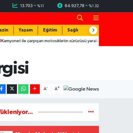
13.703
64.927,78
%
11
%
1.32
azin
Yaşam
Eğitim
Sağlık
Teknoloji
ile çarpışan motosikletin sürücüsü yaralandı
16:59
Kemer Bele
rgisi
-
+
A
A
ükleniyor...