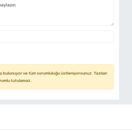
ş bulunuyor ve tüm sorumluluğu üstleniyorsunuz. Yazılan
orumlu tutulamaz.