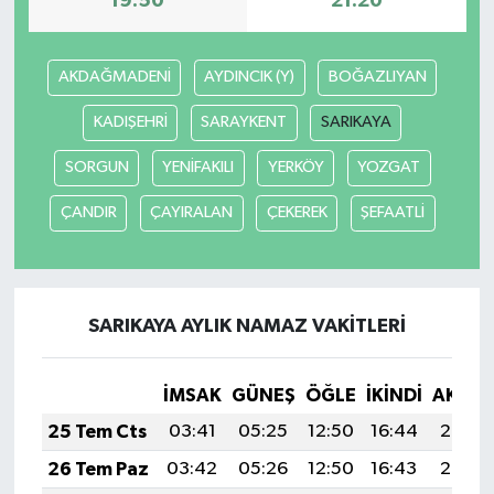
19:50
21:20
AKDAĞMADENİ
AYDINCIK (Y)
BOĞAZLIYAN
KADIŞEHRİ
SARAYKENT
SARIKAYA
SORGUN
YENİFAKILI
YERKÖY
YOZGAT
ÇANDIR
ÇAYIRALAN
ÇEKEREK
ŞEFAATLİ
SARIKAYA AYLIK NAMAZ VAKITLERI
İMSAK
GÜNEŞ
ÖĞLE
İKINDI
AKŞA
25 Tem Cts
03:41
05:25
12:50
16:44
20:06
26 Tem Paz
03:42
05:26
12:50
16:43
20:05