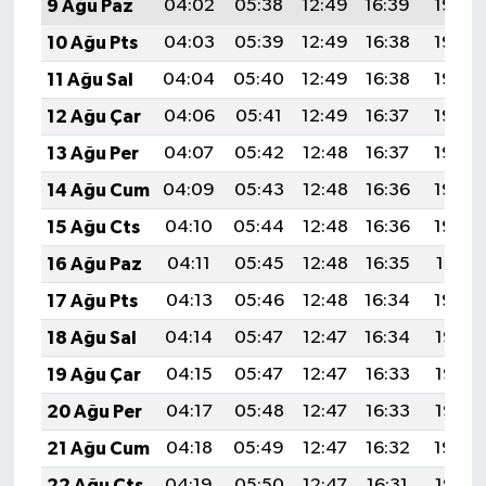
9 Ağu Paz
04:02
05:38
12:49
16:39
19:50
10 Ağu Pts
04:03
05:39
12:49
16:38
19:49
11 Ağu Sal
04:04
05:40
12:49
16:38
19:48
12 Ağu Çar
04:06
05:41
12:49
16:37
19:46
13 Ağu Per
04:07
05:42
12:48
16:37
19:45
14 Ağu Cum
04:09
05:43
12:48
16:36
19:44
15 Ağu Cts
04:10
05:44
12:48
16:36
19:43
16 Ağu Paz
04:11
05:45
12:48
16:35
19:41
17 Ağu Pts
04:13
05:46
12:48
16:34
19:40
18 Ağu Sal
04:14
05:47
12:47
16:34
19:38
19 Ağu Çar
04:15
05:47
12:47
16:33
19:37
20 Ağu Per
04:17
05:48
12:47
16:33
19:36
21 Ağu Cum
04:18
05:49
12:47
16:32
19:34
22 Ağu Cts
04:19
05:50
12:47
16:31
19:33