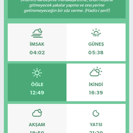
gitmeyecek şakalar yapma ve ona yerine
getiremeyeceğin bir söz verme. (Hadis-i şerif)
İMSAK
GÜNEŞ
04:02
05:38
ÖĞLE
İKINDI
12:49
16:39
AKŞAM
YATSI