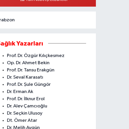
URUÇEŞME ŞUBESİ KARŞISI AKDENİZ
0 (324) 337 10 17
Yol Tarifi Al
rabzon
Sağlık Yazarları
Prof. Dr. Özgür Kılıçkesmez
Op. Dr. Ahmet Bekin
Prof. Dr. Tansu Erakgün
Dr. Seval Karasatı
Prof. Dr. Şule Güngör
Dr. Erman Ak
Prof. Dr. İlknur Erol
Dr. Alev Çamcıoğlu
Dr. Seçkin Ulusoy
Dt. Ömer Atar
Dr. Melih Aygün