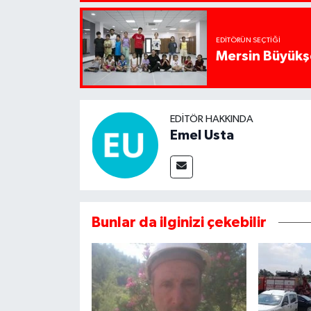
EDITÖRÜN SEÇTIĞI
Mersin Büyükşe
EDITÖR HAKKINDA
Emel Usta
Bunlar da ilginizi çekebilir