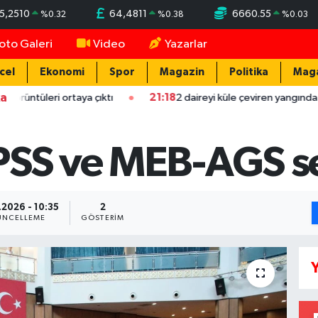
5,2510
64,4811
6660.55
%
0.32
%
0.38
%
0.03
oto Galeri
Video
Yazarlar
cel
Ekonomi
Spor
Magazin
Politika
Mag
ka
i ortaya çıktı
21:18
2 daireyi küle çeviren yangında mahsur kalan
PSS ve MEB-AGS s
.2026 - 10:35
2
NCELLEME
GÖSTERIM
Y