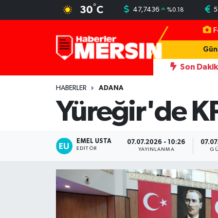
°
30
C
47,7436
5
%
0.18
F
Mersin Nöbetçi Eczaneler
Gün
Mersin Hava Durumu
Son Daki
dını darbeden şüpheliye uzaklaştırma; geçmiş yıllardaki darp görüntüler
Mersin Trafik Yoğunluk Haritası
HABERLER
ADANA
Yüreğir'de K
Süper Lig Puan Durumu ve Fikstür
Tüm Manşetler
EMEL USTA
07.07.2026 - 10:26
07.07
EDITÖR
YAYINLANMA
GÜ
Son Dakika Haberleri
Haber Arşivi