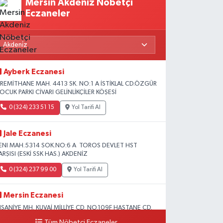
Mersin Akdeniz Nöbetçi
Eczaneler
Ayberk Eczanesi
İREMİTHANE MAH. 4413 SK. NO:1 A İSTİKLAL CD.ÖZGÜR
OCUK PARKI CİVARI GELİNLİKÇİLER KÖŞESİ
0 (324) 233 51 15
Yol Tarifi Al
Jale Eczanesi
ENI MAH.5314 SOK.NO:6 A TOROS DEVLET HST
ARŞISI (ESKİ SSK HAS.) AKDENİZ
0 (324) 237 99 00
Yol Tarifi Al
Mersin Eczanesi
HSANİYE MH. KUVAİ MİLLİYE CD. NO.109F HASTANE CD.
KDENİZ BELEDİYESİ ARKASI ZİRAAT BANKASI
Tüm Nöbetçi Eczaneler