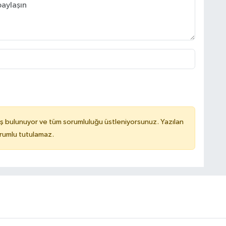
ş bulunuyor ve tüm sorumluluğu üstleniyorsunuz. Yazılan
orumlu tutulamaz.