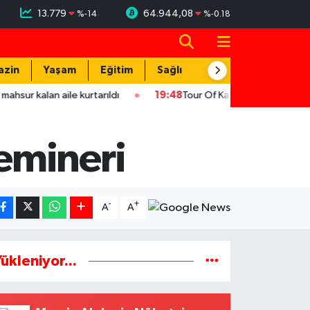
13.779
64.944,08
%
-14
%
-0.18
azin
Yaşam
Eğitim
Sağlık
Teknoloji
 aile kurtarıldı
19:48
Tour Of Kahramanmaraş'ın şampiyonu Ukr
emineri
-
+
A
A
ükleniyor...