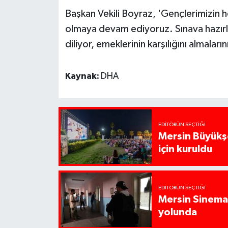
Başkan Vekili Boyraz, 'Gençlerimizin h
olmaya devam ediyoruz. Sınava hazırl
diliyor, emeklerinin karşılığını almal
Kaynak:
DHA
EDITÖRÜN SEÇTIĞI
Mersin Büyükşe
için kuruldu
EDITÖRÜN SEÇTIĞI
Mersin Sinema 
yolunda