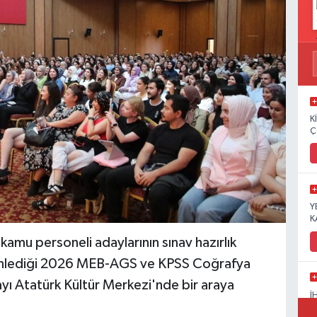
K
Ç
Y
K
u personeli adaylarının sınav hazırlık
enlediği 2026 MEB-AGS ve KPSS Coğrafya
ayı Atatürk Kültür Merkezi'nde bir araya
İ
A