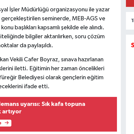
K
syal İşler Müdürlüğü organizasyonu ile yazar
 gerçekleştirilen seminerde, MEB-AGS ve
T
onu başlıkları kapsamlı şekilde ele alındı.
teliğinde bilgiler aktarılırken, soru çözüm
oktalar da paylaşıldı.
an Vekili Cafer Boyraz, sınava hazırlanan
lerini iletti. Eğitimin her zaman öncelikleri
 Yüreğir Belediyesi olarak gençlerin eğitim
eklerini ifade etti.
demans uyarısı: Sık kafa topuna
k artıyor
e