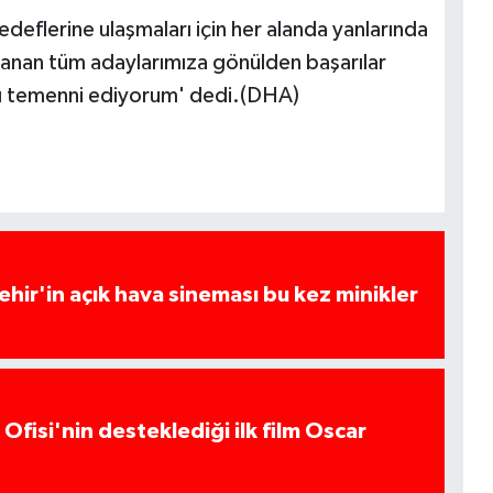
edeflerine ulaşmaları için her alanda yanlarında
anan tüm adaylarımıza gönülden başarılar
arını temenni ediyorum' dedi.(DHA)
hir'in açık hava sineması bu kez minikler
Ofisi'nin desteklediği ilk film Oscar