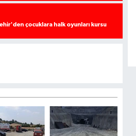
hir'den çocuklara halk oyunları kursu