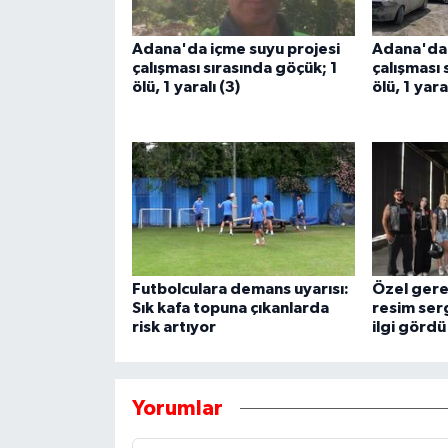
Adana'da içme suyu projesi
Adana'da 
çalışması sırasında göçük; 1
çalışması 
ölü, 1 yaralı (3)
ölü, 1 yara
Futbolculara demans uyarısı:
Özel gerek
Sık kafa topuna çıkanlarda
resim serg
risk artıyor
ilgi gördü
Yorumlar