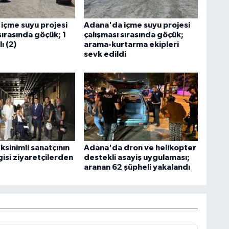
içme suyu projesi
Adana'da içme suyu projesi
sırasında göçük; 1
çalışması sırasında göçük;
lı (2)
arama-kurtarma ekipleri
sevk edildi
sinimli sanatçının
Adana'da dron ve helikopter
isi ziyaretçilerden
destekli asayiş uygulaması;
aranan 62 şüpheli yakalandı