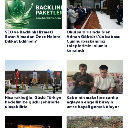
SEO ve Backlink Hizmeti
Okul saldırısında ölen
Satın Almadan Önce Nelere
Adnan Göktürk'ün babası:
Dikkat Edilmeli?
Cumhurbaşkanımız
taleplerimizi olumlu
karşıladı
Hisarcıklıoğlu: Güçlü Türkiye
Kabe'nin maketine sarılıp
hedefimize güçlü şehirlerle
ağlayan engelli bireyin
ulaşabiliriz
umre hayali gerçek oluyor