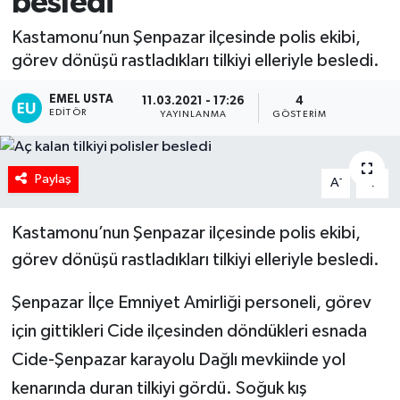
besledi
Kastamonu’nun Şenpazar ilçesinde polis ekibi,
görev dönüşü rastladıkları tilkiyi elleriyle besledi.
EMEL USTA
11.03.2021 - 17:26
4
EDITÖR
YAYINLANMA
GÖSTERIM
Paylaş
-
+
A
A
Kastamonu’nun Şenpazar ilçesinde polis ekibi,
görev dönüşü rastladıkları tilkiyi elleriyle besledi.
Şenpazar İlçe Emniyet Amirliği personeli, görev
için gittikleri Cide ilçesinden döndükleri esnada
Cide-Şenpazar karayolu Dağlı mevkiinde yol
kenarında duran tilkiyi gördü. Soğuk kış