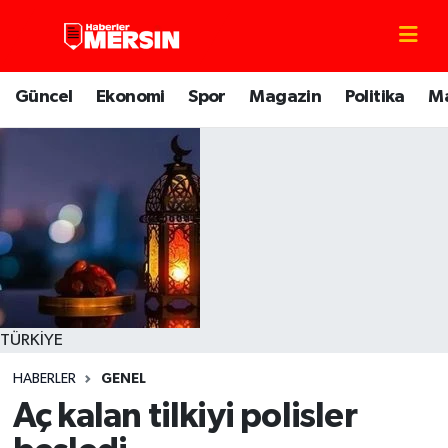
Mersin Nöbetçi Eczaneler
Güncel
Ekonomi
Spor
Magazin
Politika
M
Mersin Hava Durumu
Mersin Trafik Yoğunluk Haritası
Süper Lig Puan Durumu ve Fikstür
Tüm Manşetler
Son Dakika Haberleri
TÜRKİYE
HABERLER
GENEL
Haber Arşivi
Aç kalan tilkiyi polisler