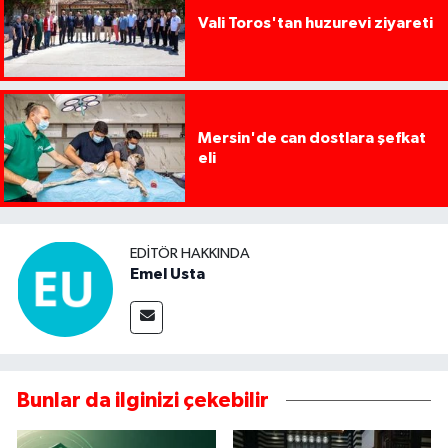
Vali Toros'tan huzurevi ziyareti
Mersin'de can dostlara şefkat
eli
EDITÖR HAKKINDA
Emel Usta
Bunlar da ilginizi çekebilir