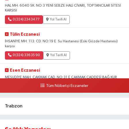
HAL MH. 6040 SK. NO:3 YENİ SEBZE HALİ CİVARI, TOPTANCILAR SİTESİ
KARŞISI
0 (324) 234 34 77
Yol Tarifi Al
Tülin Eczanesi
İHSANİYE MH. 113. CD. NO:19 E Su Hastanesi (Eski Gözde Hastanesi)
karşısı
0 (324) 336 35 90
Yol Tarifi Al
Esen Eczanesi
MESUDİYE MAH. ÇAKMAK CAD. NO:31 E ÇAKMAK CADDESİ BAĞ KUR
KARŞISI AKDENİZ
Tüm Nöbetçi Eczaneler
0 (324) 231 58 80
Yol Tarifi Al
Trabzon