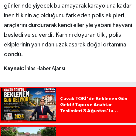
günlerinde yiyecek bulamayarak karayoluna kadar
inen tilkinin aç olduğunu fark eden polis ekipleri,
araçlarını durdurarak kendi elleriyle yabani hayvani
besledi ve su verdi. Karnını doyuran tilki, polis
ekiplerinin yanından uzaklaşarak doğal ortamına
döndü.
Kaynak:
İhlas Haber Ajansı
Çavak TOKİ'de Beklenen Gün
Geldi! Tapu ve Anahtar
Teslimleri 3 Ağustos'ta
Başlıyor