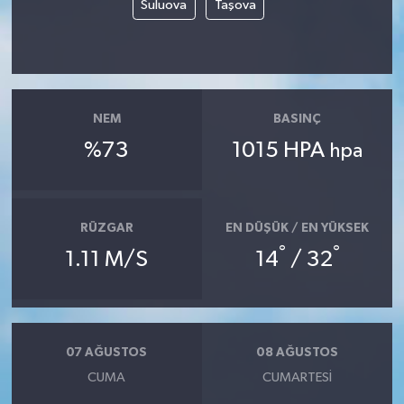
Suluova
Taşova
NEM
BASINÇ
%73
1015 HPA
hpa
RÜZGAR
EN DÜŞÜK / EN YÜKSEK
°
°
1.11 M/S
14
/ 32
07 AĞUSTOS
08 AĞUSTOS
CUMA
CUMARTESI