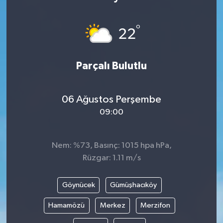
°
22
Parçalı Bulutlu
06 Ağustos Perşembe
09:00
Nem: %73, Basınç: 1015 hpa hPa,
Rüzgar: 1.11 m/s
Göynücek
Gümüşhacıköy
Hamamözü
Merkez
Merzifon