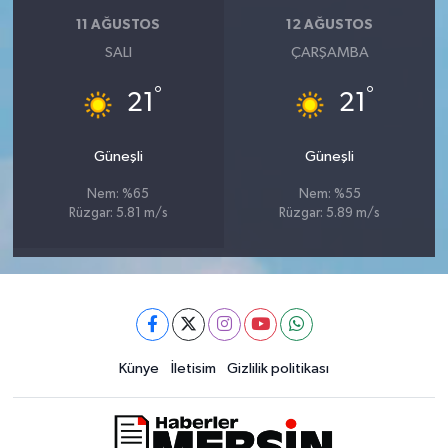
11 AĞUSTOS
12 AĞUSTOS
SALI
ÇARŞAMBA
°
°
21
21
Güneşli
Güneşli
Nem: %65
Nem: %55
Rüzgar: 5.81 m/s
Rüzgar: 5.89 m/s
Künye
İletisim
Gizlilik politikası