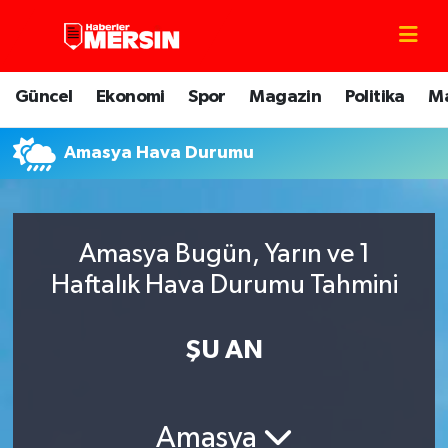
Mersin Nöbetçi Eczaneler
Güncel
Ekonomi
Spor
Magazin
Politika
M
Mersin Hava Durumu
Amasya Hava Durumu
Mersin Trafik Yoğunluk Haritası
Süper Lig Puan Durumu ve Fikstür
Amasya Bugün, Yarın ve 1
Tüm Manşetler
Haftalık Hava Durumu Tahmini
Son Dakika Haberleri
ŞU AN
Haber Arşivi
Amasya