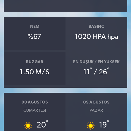
NEM
BASINÇ
%67
1020 HPA
hpa
RÜZGAR
EN DÜŞÜK / EN YÜKSEK
°
°
1.50 M/S
11
/ 26
08 AĞUSTOS
09 AĞUSTOS
CUMARTESI
PAZAR
°
°
20
19