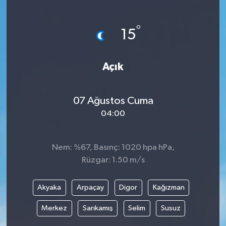
°
15
Açık
07 Ağustos Cuma
04:00
Nem: %67, Basınç: 1020 hpa hPa,
Rüzgar: 1.50 m/s
Akyaka
Arpaçay
Digor
Kağızman
Merkez
Sarıkamış
Selim
Susuz