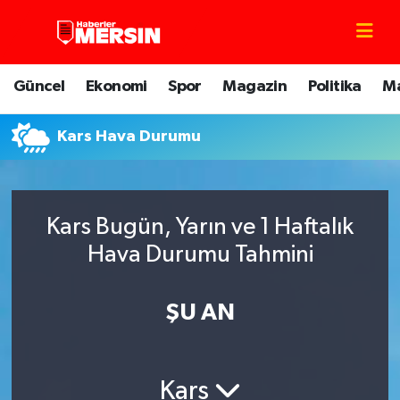
Mersin Nöbetçi Eczaneler
Güncel
Ekonomi
Spor
Magazin
Politika
M
Mersin Hava Durumu
Kars Hava Durumu
Mersin Trafik Yoğunluk Haritası
Süper Lig Puan Durumu ve Fikstür
Kars Bugün, Yarın ve 1 Haftalık
Tüm Manşetler
Hava Durumu Tahmini
Son Dakika Haberleri
ŞU AN
Haber Arşivi
Kars