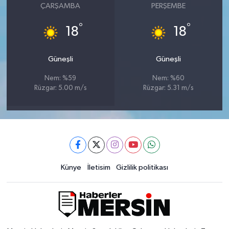
ÇARŞAMBA
PERŞEMBE
°
°
18
18
Güneşli
Güneşli
Nem: %59
Nem: %60
Rüzgar: 5.00 m/s
Rüzgar: 5.31 m/s
Künye
İletisim
Gizlilik politikası