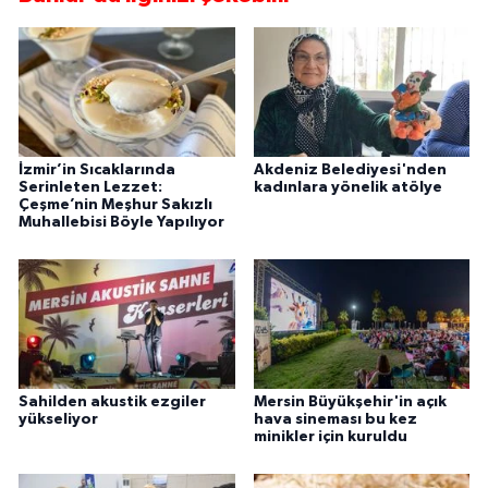
İzmir’in Sıcaklarında
Akdeniz Belediyesi'nden
Serinleten Lezzet:
kadınlara yönelik atölye
Çeşme’nin Meşhur Sakızlı
Muhallebisi Böyle Yapılıyor
Sahilden akustik ezgiler
Mersin Büyükşehir'in açık
yükseliyor
hava sineması bu kez
minikler için kuruldu