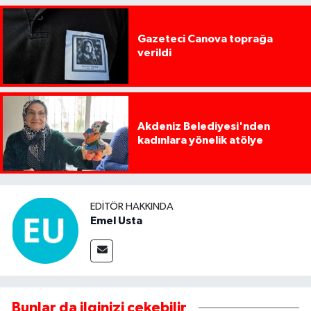
Gazeteci Canova toprağa
verildi
Akdeniz Belediyesi'nden
kadınlara yönelik atölye
EDITÖR HAKKINDA
Emel Usta
Bunlar da ilginizi çekebilir