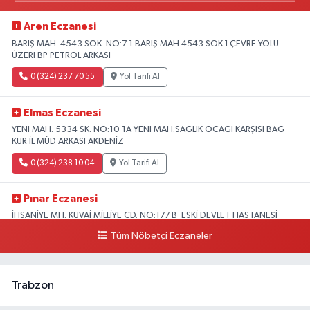
Aren Eczanesi
BARIŞ MAH. 4543 SOK. NO:7 1 BARIŞ MAH.4543 SOK.1.ÇEVRE YOLU
ÜZERİ BP PETROL ARKASI
0 (324) 237 70 55
Yol Tarifi Al
Elmas Eczanesi
YENİ MAH. 5334 SK. NO:10 1A YENİ MAH.SAĞLIK OCAĞI KARŞISI BAĞ
KUR İL MÜD ARKASI AKDENİZ
0 (324) 238 10 04
Yol Tarifi Al
Pınar Eczanesi
İHSANİYE MH. KUVAİ MİLLİYE CD. NO:177 B ESKİ DEVLET HASTANESİ
KARŞISI HASTANE CADDESİ ÜZERİ
Tüm Nöbetçi Eczaneler
0 (324) 357 58 57
Yol Tarifi Al
Trabzon