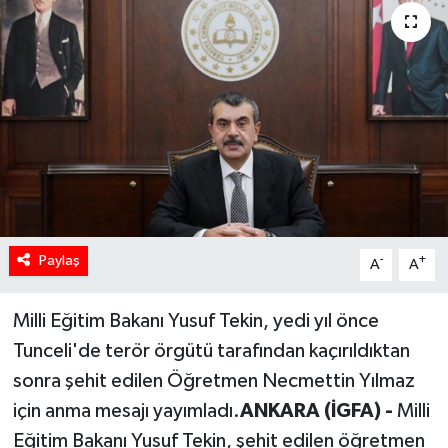
Paylaş
-
+
A
A
Milli Eğitim Bakanı Yusuf Tekin, yedi yıl önce
Tunceli'de terör örgütü tarafından kaçırıldıktan
sonra şehit edilen Öğretmen Necmettin Yılmaz
için anma mesajı yayımladı.
ANKARA (İGFA) -
Milli
Eğitim Bakanı Yusuf Tekin, şehit edilen öğretmen