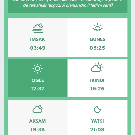
de tamahkâr (açgözlü) olanlarıdır. (Hadis-i şerif)
İMSAK
GÜNEŞ
03:49
05:25
ÖĞLE
İKINDI
12:37
16:26
AKŞAM
YATSI
19:38
21:08