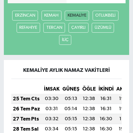
ERZİNCAN
KEMAH
KEMALİYE
OTLUKBELİ
REFAHİYE
TERCAN
ÇAYIRLI
ÜZÜMLÜ
İLİÇ
KEMALİYE AYLIK NAMAZ VAKITLERI
İMSAK
GÜNEŞ
ÖĞLE
İKINDI
AKŞA
25 Tem Cts
03:30
05:13
12:38
16:31
19:52
26 Tem Paz
03:31
05:14
12:38
16:31
19:52
27 Tem Pts
03:32
05:15
12:38
16:30
19:51
28 Tem Sal
03:34
05:15
12:38
16:30
19:50