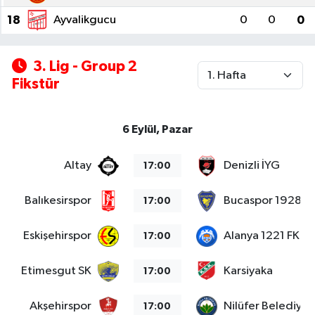
18
Ayvalikgucu
0
0
0
3. Lig - Group 2
Fikstür
6 Eylül, Pazar
Altay
Denizli İYG
17:00
Balıkesirspor
Bucaspor 1928
17:00
Eskişehirspor
Alanya 1221 FK
17:00
Etimesgut SK
Karsiyaka
17:00
Akşehirspor
Nilüfer Belediye
17:00