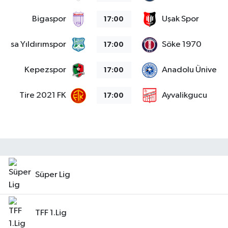
Bigaspor
Uşak Spor
17:00
Bursa Yıldırımspor
Söke 1970
17:00
Kepezspor
Anadolu Üniversit
17:00
Tire 2021 FK
Ayvalikgucu
17:00
Süper Lig
TFF 1.Lig