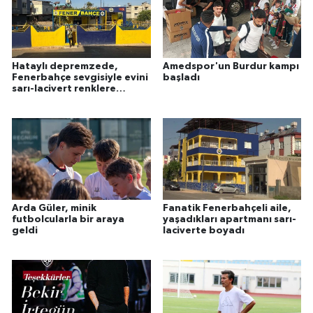
Hataylı depremzede,
Amedspor'un Burdur kampı
Fenerbahçe sevgisiyle evini
başladı
sarı-lacivert renklere
boyattı
Arda Güler, minik
Fanatik Fenerbahçeli aile,
futbolcularla bir araya
yaşadıkları apartmanı sarı-
geldi
laciverte boyadı