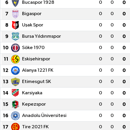
6
Bucaspor 1928
0
0
0
7
Bigaspor
0
0
0
8
Uşak Spor
0
0
0
9
Bursa Yıldırımspor
0
0
0
10
Söke 1970
0
0
0
11
Eskişehirspor
0
0
0
12
Alanya 1221 FK
0
0
0
13
Etimesgut SK
0
0
0
14
Karsiyaka
0
0
0
15
Kepezspor
0
0
0
16
Anadolu Üniversitesi
0
0
0
17
Tire 2021 FK
0
0
0