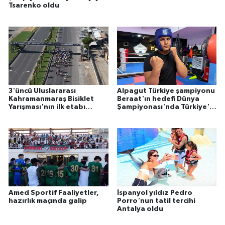
Tsarenko oldu
3'üncü Uluslararası
Alpagut Türkiye şampiyonu
Kahramanmaraş Bisiklet
Beraat'ın hedefi Dünya
Yarışması'nın ilk etabı
Şampiyonası'nda Türkiye'yi
tamamlandı
temsil etmek
Amed Sportif Faaliyetler,
İspanyol yıldız Pedro
hazırlık maçında galip
Porro'nun tatil tercihi
Antalya oldu