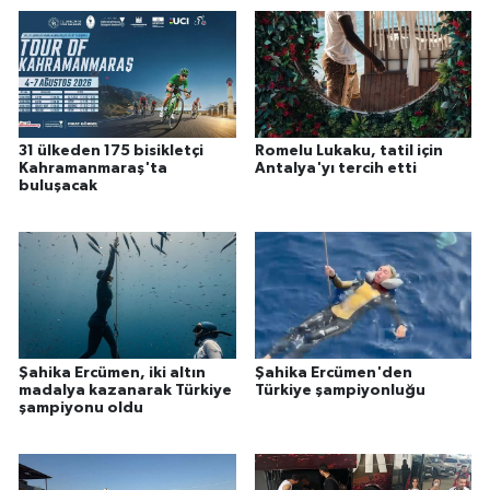
31 ülkeden 175 bisikletçi
Romelu Lukaku, tatil için
Kahramanmaraş'ta
Antalya'yı tercih etti
buluşacak
Şahika Ercümen, iki altın
Şahika Ercümen'den
madalya kazanarak Türkiye
Türkiye şampiyonluğu
şampiyonu oldu