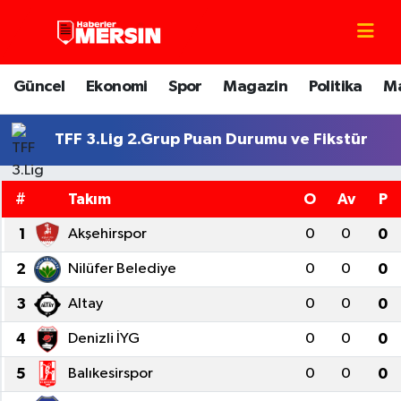
Mersin Nöbetçi Eczaneler
Güncel
Ekonomi
Spor
Magazin
Politika
M
Mersin Hava Durumu
TFF 3.Lig 2.Grup Puan Durumu ve Fikstür
Mersin Trafik Yoğunluk Haritası
#
Takım
O
Av
P
Süper Lig Puan Durumu ve Fikstür
1
Akşehirspor
0
0
0
Tüm Manşetler
2
Nilüfer Belediye
0
0
0
Son Dakika Haberleri
3
Altay
0
0
0
4
Denizli İYG
0
0
0
Haber Arşivi
5
Balıkesirspor
0
0
0