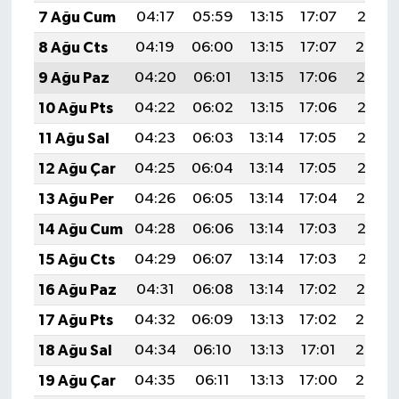
7 Ağu Cum
04:17
05:59
13:15
17:07
20:21
8 Ağu Cts
04:19
06:00
13:15
17:07
20:20
9 Ağu Paz
04:20
06:01
13:15
17:06
20:19
10 Ağu Pts
04:22
06:02
13:15
17:06
20:18
11 Ağu Sal
04:23
06:03
13:14
17:05
20:16
12 Ağu Çar
04:25
06:04
13:14
17:05
20:15
13 Ağu Per
04:26
06:05
13:14
17:04
20:14
14 Ağu Cum
04:28
06:06
13:14
17:03
20:12
15 Ağu Cts
04:29
06:07
13:14
17:03
20:11
16 Ağu Paz
04:31
06:08
13:14
17:02
20:10
17 Ağu Pts
04:32
06:09
13:13
17:02
20:08
18 Ağu Sal
04:34
06:10
13:13
17:01
20:07
19 Ağu Çar
04:35
06:11
13:13
17:00
20:05