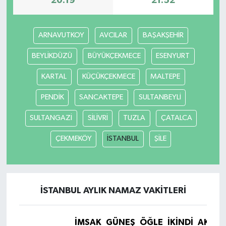
20:19
21:52
ARNAVUTKOY
AVCILAR
BAŞAKŞEHİR
BEYLİKDÜZÜ
BÜYÜKÇEKMECE
ESENYURT
KARTAL
KÜÇÜKÇEKMECE
MALTEPE
PENDİK
SANCAKTEPE
SULTANBEYLİ
SULTANGAZİ
SİLİVRİ
TUZLA
ÇATALCA
ÇEKMEKÖY
İSTANBUL
ŞİLE
İSTANBUL AYLIK NAMAZ VAKITLERI
İMSAK
GÜNEŞ
ÖĞLE
İKINDI
AKŞA