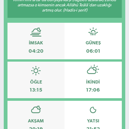
artmazsa o kimsenin ancak Allâhü Teâlâ'dan uzaklığı
artmış olur. (Hadis-i şerif)
İMSAK
GÜNEŞ
04:20
06:01
ÖĞLE
İKINDI
13:15
17:06
AKŞAM
YATSI