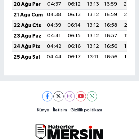
20 Ağu Per
04:37
06:12
13:13
16:59
20:04
21 Ağu Cum
04:38
06:13
13:12
16:59
20:02
22 Ağu Cts
04:39
06:14
13:12
16:58
20:01
23 Ağu Paz
04:41
06:15
13:12
16:57
19:59
24 Ağu Pts
04:42
06:16
13:12
16:56
19:58
25 Ağu Sal
04:44
06:17
13:11
16:56
19:56
Künye
İletisim
Gizlilik politikası