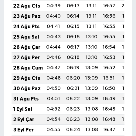
22 Ağu Cts
04:39
06:13
13:11
16:57
20:00
23 Ağu Paz
04:40
06:14
13:11
16:56
19:58
24 Ağu Pts
04:41
06:15
13:11
16:55
19:57
25 Ağu Sal
04:43
06:16
13:10
16:55
19:55
26 Ağu Çar
04:44
06:17
13:10
16:54
19:54
27 Ağu Per
04:46
06:18
13:10
16:53
19:52
28 Ağu Cum
04:47
06:19
13:09
16:52
19:50
29 Ağu Cts
04:48
06:20
13:09
16:51
19:49
30 Ağu Paz
04:50
06:21
13:09
16:50
19:47
31 Ağu Pts
04:51
06:22
13:09
16:49
19:46
1 Eyl Sal
04:52
06:23
13:08
16:48
19:44
2 Eyl Çar
04:54
06:23
13:08
16:48
19:42
3 Eyl Per
04:55
06:24
13:08
16:47
19:41