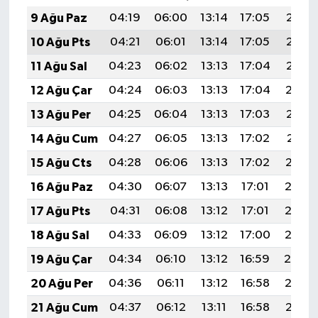
9 Ağu Paz
04:19
06:00
13:14
17:05
20:18
10 Ağu Pts
04:21
06:01
13:14
17:05
20:17
11 Ağu Sal
04:23
06:02
13:13
17:04
20:15
12 Ağu Çar
04:24
06:03
13:13
17:04
20:14
13 Ağu Per
04:25
06:04
13:13
17:03
20:13
14 Ağu Cum
04:27
06:05
13:13
17:02
20:11
15 Ağu Cts
04:28
06:06
13:13
17:02
20:10
16 Ağu Paz
04:30
06:07
13:13
17:01
20:08
17 Ağu Pts
04:31
06:08
13:12
17:01
20:07
18 Ağu Sal
04:33
06:09
13:12
17:00
20:06
19 Ağu Çar
04:34
06:10
13:12
16:59
20:04
20 Ağu Per
04:36
06:11
13:12
16:58
20:03
21 Ağu Cum
04:37
06:12
13:11
16:58
20:01