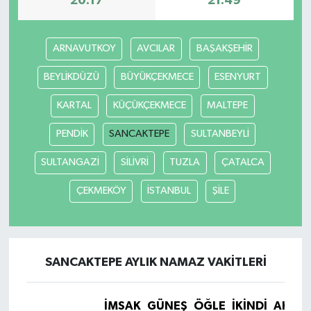
20:17
21:49
ARNAVUTKOY
AVCILAR
BAŞAKŞEHİR
BEYLİKDÜZÜ
BÜYÜKÇEKMECE
ESENYURT
KARTAL
KÜÇÜKÇEKMECE
MALTEPE
PENDİK
SANCAKTEPE
SULTANBEYLİ
SULTANGAZİ
SİLİVRİ
TUZLA
ÇATALCA
ÇEKMEKÖY
İSTANBUL
ŞİLE
SANCAKTEPE AYLIK NAMAZ VAKITLERI
İMSAK
GÜNEŞ
ÖĞLE
İKINDI
AKŞA