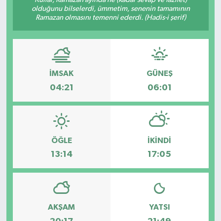
olduğunu bilselerdi, ümmetim, senenin tamamının
Ramazan olmasını temenni ederdi. (Hadis-i şerif)
İMSAK
GÜNEŞ
04:21
06:01
ÖĞLE
İKINDI
13:14
17:05
AKŞAM
YATSI