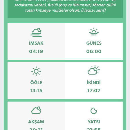
sadakasını veren), fuzûlî (boş ve lüzumsuz) sözden dilini
tutan kimseye müjdeler olsun. (Hadis-i şerif)
İMSAK
GÜNEŞ
04:19
06:00
ÖĞLE
İKINDI
13:15
17:07
AKŞAM
YATSI