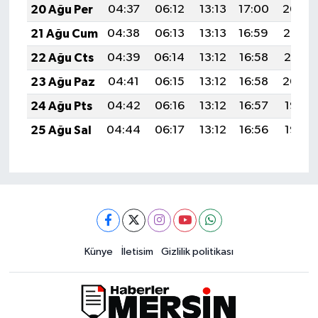
20 Ağu Per
04:37
06:12
13:13
17:00
20:04
21 Ağu Cum
04:38
06:13
13:13
16:59
20:03
22 Ağu Cts
04:39
06:14
13:12
16:58
20:01
23 Ağu Paz
04:41
06:15
13:12
16:58
20:00
24 Ağu Pts
04:42
06:16
13:12
16:57
19:58
25 Ağu Sal
04:44
06:17
13:12
16:56
19:57
Künye
İletisim
Gizlilik politikası