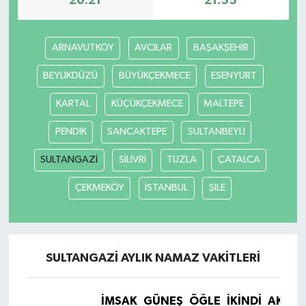
20:21
21:55
ARNAVUTKOY
AVCILAR
BAŞAKŞEHİR
BEYLİKDÜZÜ
BÜYÜKÇEKMECE
ESENYURT
KARTAL
KÜÇÜKÇEKMECE
MALTEPE
PENDİK
SANCAKTEPE
SULTANBEYLİ
SULTANGAZİ
SİLİVRİ
TUZLA
ÇATALCA
ÇEKMEKÖY
İSTANBUL
ŞİLE
SULTANGAZİ AYLIK NAMAZ VAKITLERI
İMSAK
GÜNEŞ
ÖĞLE
İKINDI
AKŞA