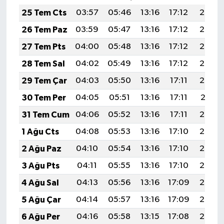
25 Tem Cts
03:57
05:46
13:16
17:12
20:36
26 Tem Paz
03:59
05:47
13:16
17:12
20:35
27 Tem Pts
04:00
05:48
13:16
17:12
20:34
28 Tem Sal
04:02
05:49
13:16
17:12
20:33
29 Tem Çar
04:03
05:50
13:16
17:11
20:32
30 Tem Per
04:05
05:51
13:16
17:11
20:31
31 Tem Cum
04:06
05:52
13:16
17:11
20:30
1 Ağu Cts
04:08
05:53
13:16
17:10
20:29
2 Ağu Paz
04:10
05:54
13:16
17:10
20:28
3 Ağu Pts
04:11
05:55
13:16
17:10
20:27
4 Ağu Sal
04:13
05:56
13:16
17:09
20:25
5 Ağu Çar
04:14
05:57
13:16
17:09
20:24
6 Ağu Per
04:16
05:58
13:15
17:08
20:23