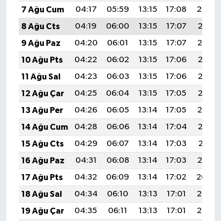
7 Ağu Cum
04:17
05:59
13:15
17:08
20:22
8 Ağu Cts
04:19
06:00
13:15
17:07
20:21
9 Ağu Paz
04:20
06:01
13:15
17:07
20:19
10 Ağu Pts
04:22
06:02
13:15
17:06
20:18
11 Ağu Sal
04:23
06:03
13:15
17:06
20:17
12 Ağu Çar
04:25
06:04
13:15
17:05
20:15
13 Ağu Per
04:26
06:05
13:14
17:05
20:14
14 Ağu Cum
04:28
06:06
13:14
17:04
20:13
15 Ağu Cts
04:29
06:07
13:14
17:03
20:11
16 Ağu Paz
04:31
06:08
13:14
17:03
20:10
17 Ağu Pts
04:32
06:09
13:14
17:02
20:09
18 Ağu Sal
04:34
06:10
13:13
17:01
20:07
19 Ağu Çar
04:35
06:11
13:13
17:01
20:06