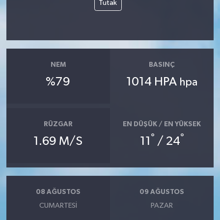
Tutak
NEM
BASINÇ
%79
1014 HPA
hpa
RÜZGAR
EN DÜŞÜK / EN YÜKSEK
°
°
1.69 M/S
11
/ 24
08 AĞUSTOS
09 AĞUSTOS
CUMARTESI
PAZAR