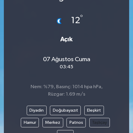
°
12
Açık
07 Ağustos Cuma
03:45
Nem: %79, Basınç: 1014 hpa hPa,
Rüzgar: 1.69 m/s
Diyadin
Doğubayazıt
Eleşkirt
Hamur
Merkez
Patnos
Taşlıçay