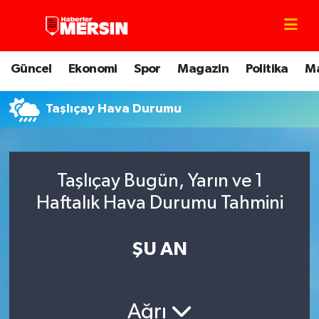
Mersin Nöbetçi Eczaneler
Güncel
Ekonomi
Spor
Magazin
Politika
M
Mersin Hava Durumu
Taşlıçay Hava Durumu
Mersin Trafik Yoğunluk Haritası
Süper Lig Puan Durumu ve Fikstür
Taşlıçay Bugün, Yarın ve 1
Tüm Manşetler
Haftalık Hava Durumu Tahmini
Son Dakika Haberleri
ŞU AN
Haber Arşivi
Ağrı