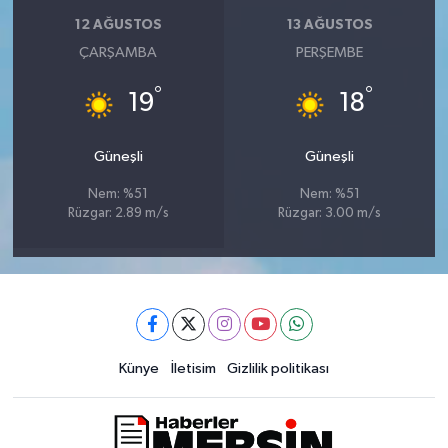
12 AĞUSTOS
13 AĞUSTOS
ÇARŞAMBA
PERŞEMBE
°
°
19
18
Güneşli
Güneşli
Nem: %51
Nem: %51
Rüzgar: 2.89 m/s
Rüzgar: 3.00 m/s
Künye
İletisim
Gizlilik politikası