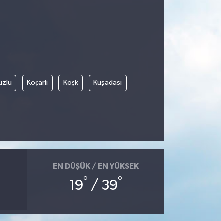
uzlu
Koçarlı
Köşk
Kuşadası
EN DÜŞÜK / EN YÜKSEK
°
°
19
/ 39