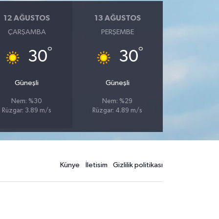
12 AĞUSTOS
13 AĞUSTOS
ÇARŞAMBA
PERŞEMBE
°
°
30
30
Güneşli
Güneşli
Nem: %30
Nem: %29
Rüzgar: 3.89 m/s
Rüzgar: 4.89 m/s
Künye
İletisim
Gizlilik politikası