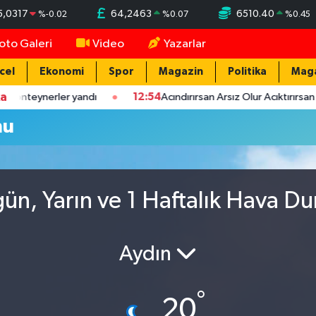
5,0317
64,2463
6510.40
%
-0.02
%
0.07
%
0.45
oto Galeri
Video
Yazarlar
cel
Ekonomi
Spor
Magazin
Politika
Mag
ka
konteynerler yandı
12:54
Acındırırsan Arsız Olur Acıktırırsan Hır
mu
ün, Yarın ve 1 Haftalık Hava D
Aydın
°
20