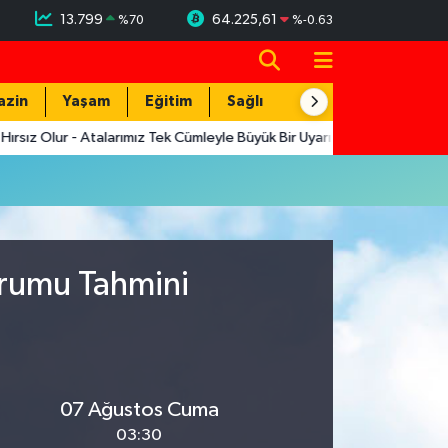
13.799
64.225,61
%
70
%
-0.63
azin
Yaşam
Eğitim
Sağlık
Teknoloji
sız Olur - Atalarımız Tek Cümleyle Büyük Bir Uyarı Yapmış
12:19
M
urumu Tahmini
07 Ağustos Cuma
03:30