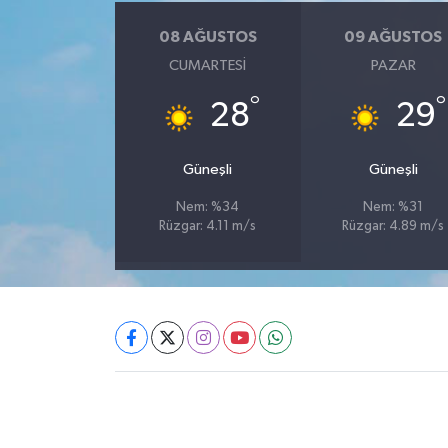
08 AĞUSTOS
09 AĞUSTOS
CUMARTESI
PAZAR
°
°
28
29
Güneşli
Güneşli
Nem: %34
Nem: %31
Rüzgar: 4.11 m/s
Rüzgar: 4.89 m/s