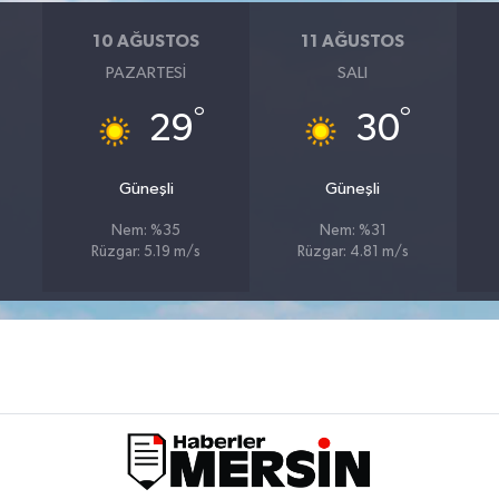
10 AĞUSTOS
11 AĞUSTOS
PAZARTESI
SALI
°
°
29
30
Güneşli
Güneşli
Nem: %35
Nem: %31
Rüzgar: 5.19 m/s
Rüzgar: 4.81 m/s