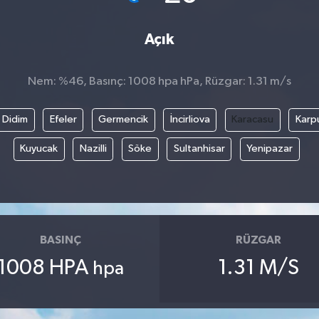
Açık
Nem: %46, Basınç: 1008 hpa hPa, Rüzgar: 1.31 m/s
Didim
Efeler
Germencik
İncirliova
Karacasu
Karp
Kuyucak
Nazilli
Söke
Sultanhisar
Yenipazar
BASINÇ
RÜZGAR
1008 HPA
1.31 M/S
hpa