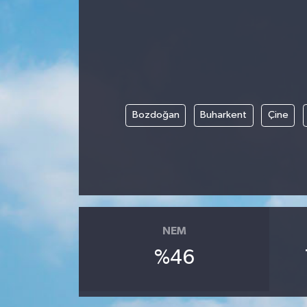
Bozdoğan
Buharkent
Çine
NEM
%46