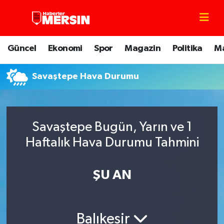
Mersin Nöbetçi Eczaneler
Güncel
Ekonomi
Spor
Magazin
Politika
M
Mersin Hava Durumu
Savaştepe Hava Durumu
Mersin Trafik Yoğunluk Haritası
Süper Lig Puan Durumu ve Fikstür
Savaştepe Bugün, Yarın ve 1
Tüm Manşetler
Haftalık Hava Durumu Tahmini
Son Dakika Haberleri
ŞU AN
Haber Arşivi
Balıkesir