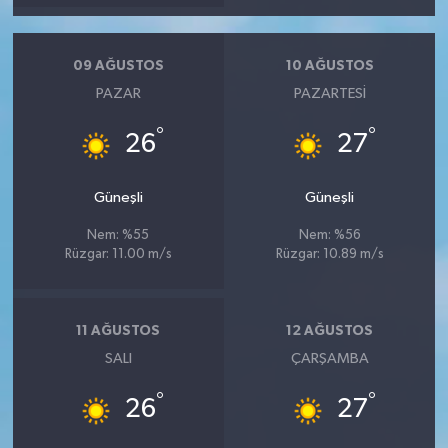
09 AĞUSTOS
10 AĞUSTOS
PAZAR
PAZARTESI
°
°
26
27
Güneşli
Güneşli
Nem: %55
Nem: %56
Rüzgar: 11.00 m/s
Rüzgar: 10.89 m/s
11 AĞUSTOS
12 AĞUSTOS
SALI
ÇARŞAMBA
°
°
26
27