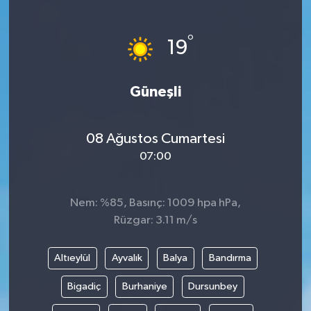
°
19
Güneşli
08 Ağustos Cumartesi
07:00
Nem: %85, Basınç: 1009 hpa hPa,
Rüzgar: 3.11 m/s
Altıeylül
Ayvalık
Balya
Bandırma
Bigadiç
Burhaniye
Dursunbey