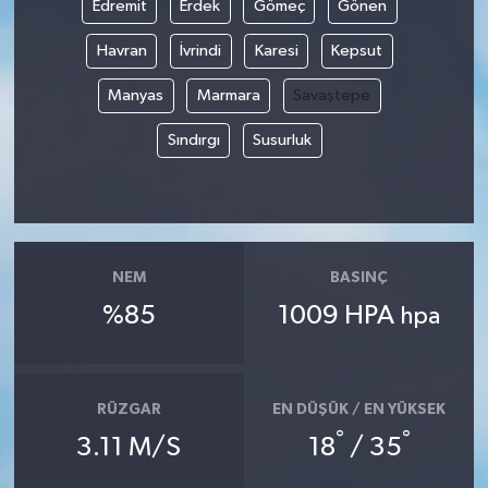
Edremit
Erdek
Gömeç
Gönen
Havran
İvrindi
Karesi
Kepsut
Manyas
Marmara
Savaştepe
Sındırgı
Susurluk
NEM
BASINÇ
%85
1009 HPA
hpa
RÜZGAR
EN DÜŞÜK / EN YÜKSEK
°
°
3.11 M/S
18
/ 35