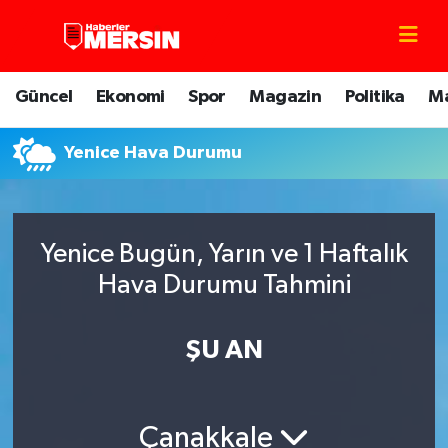
Mersin Nöbetçi Eczaneler
Güncel
Ekonomi
Spor
Magazin
Politika
M
Mersin Hava Durumu
Yenice Hava Durumu
Mersin Trafik Yoğunluk Haritası
Süper Lig Puan Durumu ve Fikstür
Yenice Bugün, Yarın ve 1 Haftalık
Tüm Manşetler
Hava Durumu Tahmini
Son Dakika Haberleri
ŞU AN
Haber Arşivi
Çanakkale