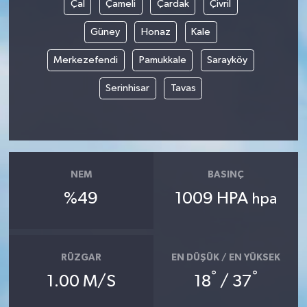
Çal
Çameli
Çardak
Çivril
Güney
Honaz
Kale
Merkezefendi
Pamukkale
Sarayköy
Serinhisar
Tavas
NEM
BASINÇ
%49
1009 HPA
hpa
RÜZGAR
EN DÜŞÜK / EN YÜKSEK
°
°
1.00 M/S
18
/ 37