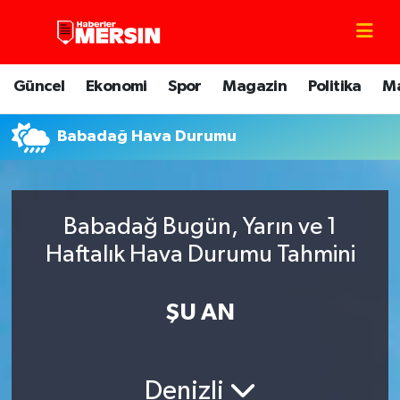
Mersin Nöbetçi Eczaneler
Güncel
Ekonomi
Spor
Magazin
Politika
M
Mersin Hava Durumu
Babadağ Hava Durumu
Mersin Trafik Yoğunluk Haritası
Süper Lig Puan Durumu ve Fikstür
Babadağ Bugün, Yarın ve 1
Tüm Manşetler
Haftalık Hava Durumu Tahmini
Son Dakika Haberleri
ŞU AN
Haber Arşivi
Denizli