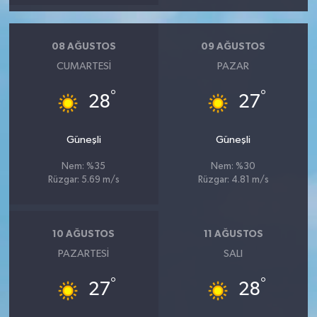
08 AĞUSTOS
09 AĞUSTOS
CUMARTESI
PAZAR
°
°
28
27
Güneşli
Güneşli
Nem: %35
Nem: %30
Rüzgar: 5.69 m/s
Rüzgar: 4.81 m/s
10 AĞUSTOS
11 AĞUSTOS
PAZARTESI
SALI
°
°
27
28