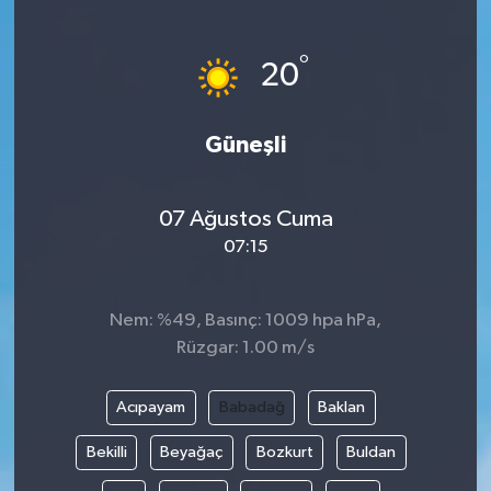
°
20
Güneşli
07 Ağustos Cuma
07:15
Nem: %49, Basınç: 1009 hpa hPa,
Rüzgar: 1.00 m/s
Acıpayam
Babadağ
Baklan
Bekilli
Beyağaç
Bozkurt
Buldan