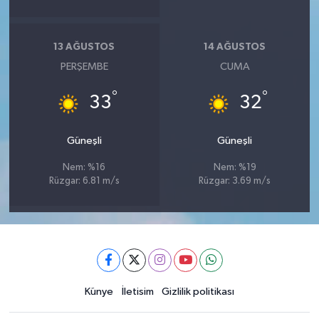
13 AĞUSTOS
14 AĞUSTOS
PERŞEMBE
CUMA
°
°
33
32
Güneşli
Güneşli
Nem: %16
Nem: %19
Rüzgar: 6.81 m/s
Rüzgar: 3.69 m/s
Künye
İletisim
Gizlilik politikası