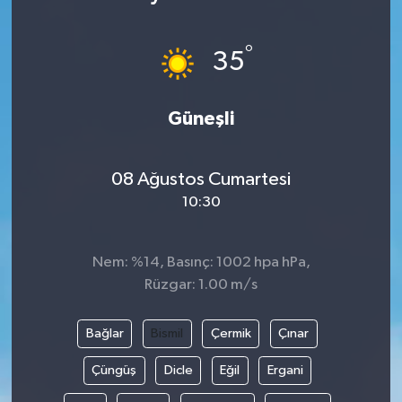
°
35
Güneşli
08 Ağustos Cumartesi
10:30
Nem: %14, Basınç: 1002 hpa hPa,
Rüzgar: 1.00 m/s
Bağlar
Bismil
Çermik
Çınar
Çüngüş
Dicle
Eğil
Ergani