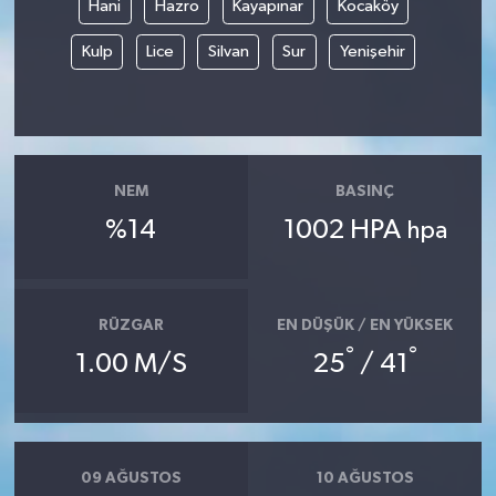
Hani
Hazro
Kayapınar
Kocaköy
Kulp
Lice
Silvan
Sur
Yenişehir
NEM
BASINÇ
%14
1002 HPA
hpa
RÜZGAR
EN DÜŞÜK / EN YÜKSEK
°
°
1.00 M/S
25
/ 41
09 AĞUSTOS
10 AĞUSTOS