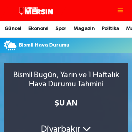
Mersin Nöbetçi Eczaneler
Güncel
Ekonomi
Spor
Magazin
Politika
M
Mersin Hava Durumu
Bismil Hava Durumu
Mersin Trafik Yoğunluk Haritası
Süper Lig Puan Durumu ve Fikstür
Bismil Bugün, Yarın ve 1 Haftalık
Tüm Manşetler
Hava Durumu Tahmini
Son Dakika Haberleri
ŞU AN
Haber Arşivi
Diyarbakır