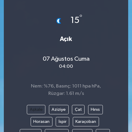
°
15
Açık
07 Ağustos Cuma
04:00
Nem: %76, Basınç: 1011 hpa hPa,
Rüzgar: 1.61 m/s
Aşkale
Aziziye
Çat
Hınıs
Horasan
İspir
Karaçoban