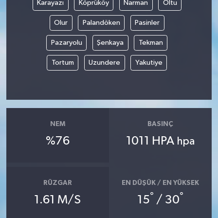
Karayazı
Köprüköy
Narman
Oltu
Olur
Palandöken
Pasinler
Pazaryolu
Şenkaya
Tekman
Tortum
Uzundere
Yakutiye
NEM
BASINÇ
%76
1011 HPA
hpa
RÜZGAR
EN DÜŞÜK / EN YÜKSEK
°
°
1.61 M/S
15
/ 30