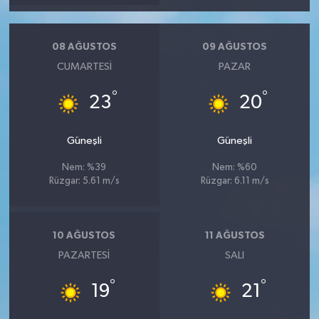
08 AĞUSTOS
09 AĞUSTOS
CUMARTESI
PAZAR
°
°
23
20
Güneşli
Güneşli
Nem: %39
Nem: %60
Rüzgar: 5.61 m/s
Rüzgar: 6.11 m/s
10 AĞUSTOS
11 AĞUSTOS
PAZARTESI
SALI
°
°
19
21