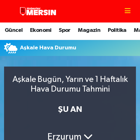
Mersin Nöbetçi Eczaneler
Güncel
Ekonomi
Spor
Magazin
Politika
M
Mersin Hava Durumu
Aşkale Hava Durumu
Mersin Trafik Yoğunluk Haritası
Süper Lig Puan Durumu ve Fikstür
Aşkale Bugün, Yarın ve 1 Haftalık
Tüm Manşetler
Hava Durumu Tahmini
Son Dakika Haberleri
ŞU AN
Haber Arşivi
Erzurum